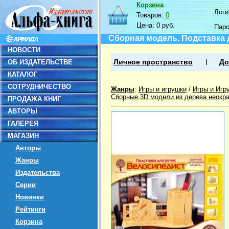
Корзина
Логин
Товаров:
0
Цена:
0 руб.
Пар
Сборная модель. Подставка 
НОВОСТИ
ОБ ИЗДАТЕЛЬСТВЕ
Личное пространство
До
КАТАЛОГ
СОТРУДНИЧЕСТВО
Жанры
:
Игры и игрушки
/
Игры и Игр
Сборные 3D модели из дерева неокр
ПРОДАЖА КНИГ
АВТОРЫ
ГАЛЕРЕЯ
МАГАЗИН
Авторы
Жанры
Издательства
Серии
Новинки
Рейтинги
Корзина