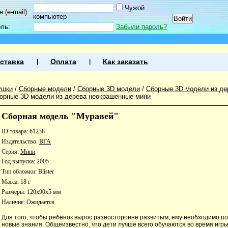
Чужой
 (e-mail):
компьютер
оль:
Забыли пароль?
ставка
Оплата
Как заказать
ушки
/
Сборные модели
/
Сборные 3D модели
/
Сборные 3D модели из де
орные 3D модели из дерева неокрашенные мини
Сборная модель "Муравей"
ID товара: 61238
Издательство:
ВГА
Серия:
Мини
Год выпуска: 2005
Тип обложки: Blister
Масса: 18 г
Размеры: 120x90x5 мм
Наличие:
Ожидается
Для того, чтобы ребенок вырос разносторонне развитым, ему необходимо п
новые знания. Общеизвестно, что дети лучше всего обучаются во время игры