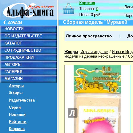
Корзина
Логин
Товаров:
0
Цена:
0 руб.
Пар
Сборная модель "Муравей"
НОВОСТИ
ОБ ИЗДАТЕЛЬСТВЕ
Личное пространство
До
КАТАЛОГ
СОТРУДНИЧЕСТВО
Жанры
:
Игры и игрушки
/
Игры и Игр
модели из дерева неокрашенные
/
Сб
ПРОДАЖА КНИГ
АВТОРЫ
ГАЛЕРЕЯ
МАГАЗИН
Авторы
Жанры
Издательства
Серии
Новинки
Рейтинги
Корзина