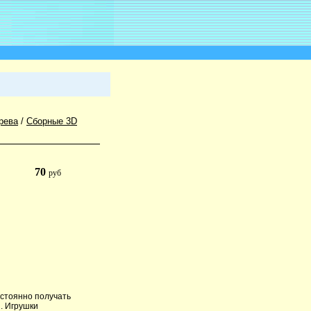
рева
/
Сборные 3D
70
руб
остоянно получать
. Игрушки