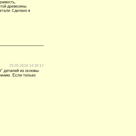
дчивость,
стой древесины.
детали. Сделано в
25.05.2010 14:30:17
" деталей из основы.
лению. Если только