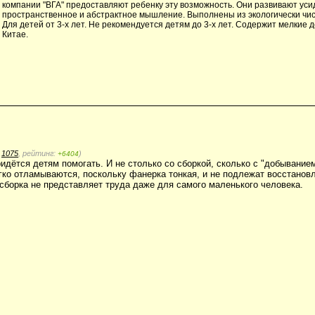
компании "ВГА" предоставляют ребенку эту возможность. Они развивают уси
пространственное и абстрактное мышление. Выполнены из экологически чи
Для детей от 3-х лет. Не рекомендуется детям до 3-х лет. Содержит мелкие 
Китае.
:
1075
, рейтинг:
)
+6404
идётся детям помогать. И не столько со сборкой, сколько с "добыванием
ко отламываются, поскольку фанерка тонкая, и не подлежат восстанов
 сборка не представляет труда даже для самого маленького человека.