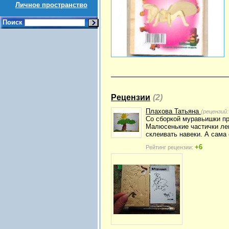
Личное пространство
Поиск
Рецензии
(2)
Плахова Татьяна
(рецензий
Со сборкой муравьишки пр
Малюсенькие частички лег
склеивать навеки. А сама
+6
Рейтинг рецензии: