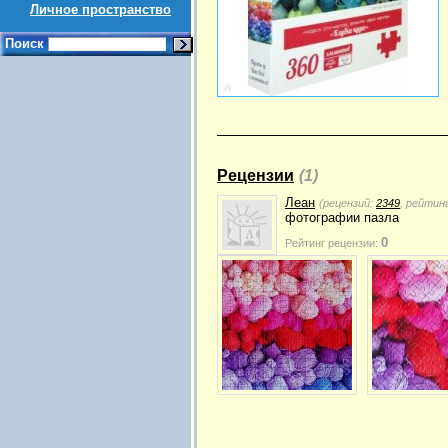
Личное пространство
Поиск
Рецензии
(1)
Леан
(рецензий:
2349
, рейтин
фотографии пазла
0
Рейтинг рецензии: