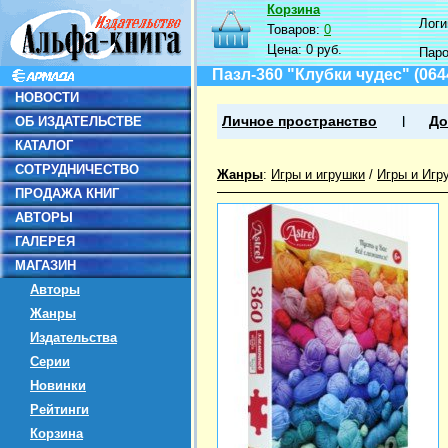
Корзина
Логин
Товаров:
0
Цена:
0 руб.
Пар
Пазл-360 "Клубки чудес" (064
НОВОСТИ
ОБ ИЗДАТЕЛЬСТВЕ
Личное пространство
До
КАТАЛОГ
СОТРУДНИЧЕСТВО
Жанры
:
Игры и игрушки
/
Игры и Игр
ПРОДАЖА КНИГ
АВТОРЫ
ГАЛЕРЕЯ
МАГАЗИН
Авторы
Жанры
Издательства
Серии
Новинки
Рейтинги
Корзина