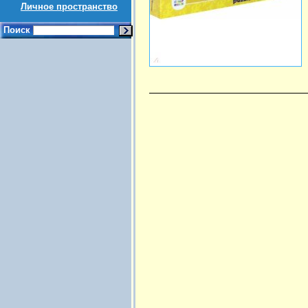
Личное пространство
Поиск