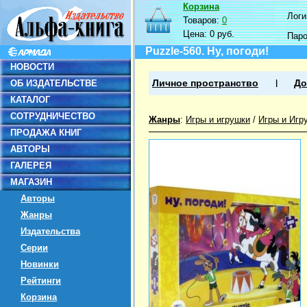
Корзина
Логин
Товаров:
0
Цена:
0 руб.
Пар
Puzzle-560. Ну, погоди!
НОВОСТИ
ОБ ИЗДАТЕЛЬСТВЕ
Личное пространство
До
КАТАЛОГ
СОТРУДНИЧЕСТВО
Жанры
:
Игры и игрушки
/
Игры и Игр
ПРОДАЖА КНИГ
АВТОРЫ
ГАЛЕРЕЯ
МАГАЗИН
Авторы
Жанры
Издательства
Серии
Новинки
Рейтинги
Корзина