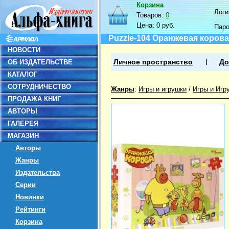
Корзина
Логин
Товаров:
0
Цена:
0 руб.
Пар
Puzzle-104 Оранжевая корова
НОВОСТИ
ОБ ИЗДАТЕЛЬСТВЕ
Личное пространство
До
КАТАЛОГ
СОТРУДНИЧЕСТВО
Жанры
:
Игры и игрушки
/
Игры и Игр
ПРОДАЖА КНИГ
АВТОРЫ
ГАЛЕРЕЯ
МАГАЗИН
Авторы
Жанры
Издательства
Серии
Новинки
Рейтинги
Корзина