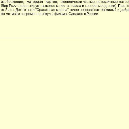
изображение; - материал - картон; - экологически чистые, нетоксичные мате
Step Puzzle гарантирует высокое качество пазла и точность подгонки). Пазл
от 5 лет. Детям пазл "Оранжевая корова" точно понравится: он милый и доб
по мотивам современного мультфильма. Сделано в России.