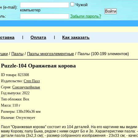
Чужой
 (e-mail):
компьютер
оль:
Забыли пароль?
ставка
Оплата
Как заказать
ушки
/
Пазлы
/
Пазлы многоэлементные
/
Пазлы (100-199 элементов)
Puzzle-104 Оранжевая корова
ID товара: 823308
Издательство:
Степ Пазл
Серия:
Союзмультфильм
Год выпуска: 2022
Тип обложки: Box
Масса: 110 г
Размеры: 138x196x36 мм
Наличие:
Отсутствует
Пазл "Оранжевая корова" состоит из 104 деталей. На его картинке мы видим 
маму Корову, папу Быка, рядом с ними сидят Бо и Зо. Характеристики пазла:
детали пазла (3х2,3 см); - размер собранного изображения - 23х33 см; - каче