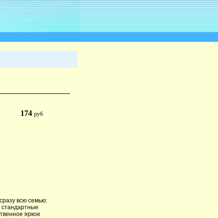
174
руб
сразу всю семью:
 - стандартные
ственное яркое