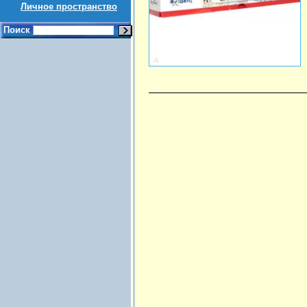
Личное пространство
Поиск