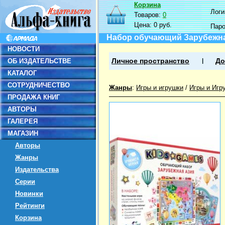
Корзина
Логин
Товаров:
0
Цена:
0 руб.
Пар
Набор обучающий Зарубежн
НОВОСТИ
ОБ ИЗДАТЕЛЬСТВЕ
Личное пространство
До
КАТАЛОГ
СОТРУДНИЧЕСТВО
Жанры
:
Игры и игрушки
/
Игры и Игр
ПРОДАЖА КНИГ
АВТОРЫ
ГАЛЕРЕЯ
МАГАЗИН
Авторы
Жанры
Издательства
Серии
Новинки
Рейтинги
Корзина