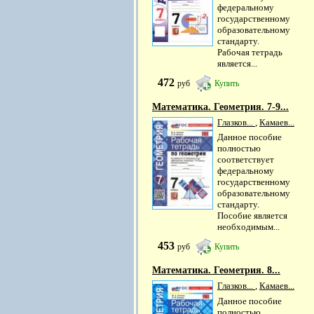
федеральному
государственному
образовательному
стандарту.
Рабочая тетрадь
является...
472
руб
Купить
Математика. Геометрия. 7-9...
Глазков...
,
Камаев...
Данное пособие
полностью
соответствует
федеральному
государственному
образовательному
стандарту.
Пособие является
необходимым...
453
руб
Купить
Математика. Геометрия. 8...
Глазков...
,
Камаев...
Данное пособие
полностью