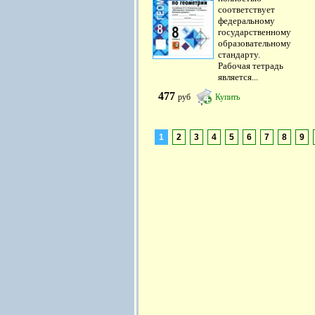
соответствует
федеральному
государственному
образовательному
стандарту.
Рабочая тетрадь
является...
477
руб
Купить
1
2
3
4
5
6
7
8
9