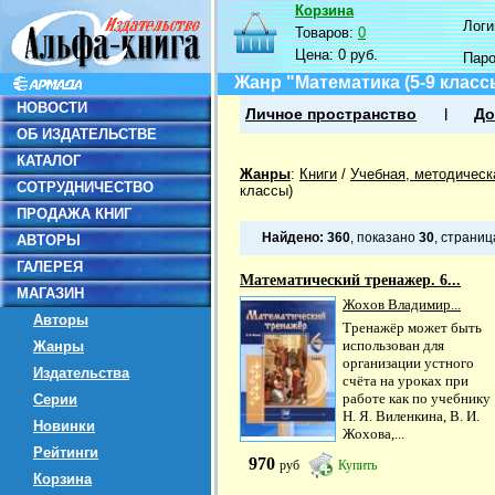
Корзина
Логин
Товаров:
0
Цена:
0 руб.
Пар
Жанр "Математика (5-9 класс
НОВОСТИ
Личное пространство
До
ОБ ИЗДАТЕЛЬСТВЕ
КАТАЛОГ
Жанры
:
Книги
/
Учебная, методическ
СОТРУДНИЧЕСТВО
классы)
ПРОДАЖА КНИГ
Найдено:
360
, показано
30
, страни
АВТОРЫ
ГАЛЕРЕЯ
Математический тренажер. 6...
МАГАЗИН
Жохов Владимир...
Авторы
Тренажёр может быть
использован для
Жанры
организации устного
Издательства
счёта на уроках при
работе как по учебнику
Серии
Н. Я. Виленкина, В. И.
Новинки
Жохова,...
Рейтинги
970
руб
Купить
Корзина