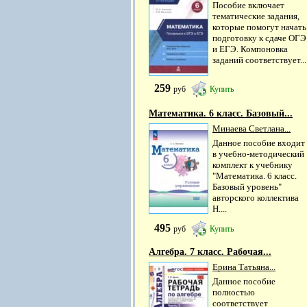
Пособие включает
тематические задания,
которые помогут начать
подготовку к сдаче ОГЭ
и ЕГЭ. Компоновка
заданий соответствует...
259
руб
Купить
Математика. 6 класс. Базовый...
Минаева Светлана...
Данное пособие входит
в учебно-методический
комплект к учебнику
"Математика. 6 класс.
Базовый уровень"
авторского коллектива
Н....
495
руб
Купить
Алгебра. 7 класс. Рабочая...
Ерина Татьяна...
Данное пособие
полностью
соответствует