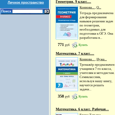
Геометрия. 9 класс....
Личное пространство
Коннова...
,
О...
Поиск
Тетрадь предназначена
для формирования
навыков решения задач
по геометрии,
необходимых для
подготовки к ОГЭ. Она
разработана в...
771
руб
Купить
Математика. 7 класс....
Коннова...
,
Нужа...
Тренажёр предназначен
учащимся 7-го класса,
учителям и методистам.
Семиклассник,
используя нашу книгу,
научится решать
задачи...
358
руб
Купить
Математика. 6 класс. Рабочая...
Ерина Татьяна...