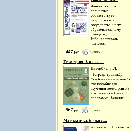
Данное пособие
полностью
соответствует
федеральному
государственному
образовательному
стандарту.
Рабочая тетрадь
является...
447
руб
Купить
Геометрия. 8 класс....
Ниренбург Т. Л.
"Тетрадь-тренажёр.
Углублённый уровень" -
это пособие для
изучения геометрии в 8
классе по углублённой
программе. Задания...
567
руб
Купить
Математика. 6 класс....
Антонова...
,
Васильева..