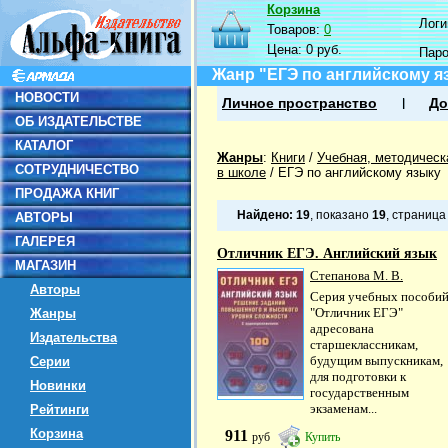
Корзина
Логин
Товаров:
0
Цена:
0 руб.
Пар
Жанр "ЕГЭ по английскому я
НОВОСТИ
Личное пространство
До
ОБ ИЗДАТЕЛЬСТВЕ
КАТАЛОГ
Жанры
:
Книги
/
Учебная, методическ
СОТРУДНИЧЕСТВО
в школе
/
ЕГЭ по английскому языку
ПРОДАЖА КНИГ
Найдено:
19
, показано
19
, страниц
АВТОРЫ
ГАЛЕРЕЯ
Отличник ЕГЭ. Английский язык
МАГАЗИН
Степанова М. В.
Авторы
Серия учебных пособи
"Отличник ЕГЭ"
Жанры
адресована
Издательства
старшеклассникам,
будущим выпускникам,
Серии
для подготовки к
Новинки
государственным
экзаменам...
Рейтинги
Корзина
911
руб
Купить