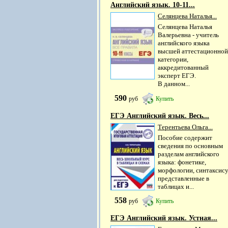
Английский язык. 10-11...
Селянцева Наталья...
Селянцева Наталья
Валерьевна - учитель
английского языка
высшей аттестационной
категории,
аккредитованный
эксперт ЕГЭ.
В данном...
590
руб
Купить
ЕГЭ Английский язык. Весь...
Терентьева Ольга...
Пособие содержит
сведения по основным
разделам английского
языка: фонетике,
морфологии, синтаксису
представленные в
таблицах и...
558
руб
Купить
ЕГЭ Английский язык. Устная...