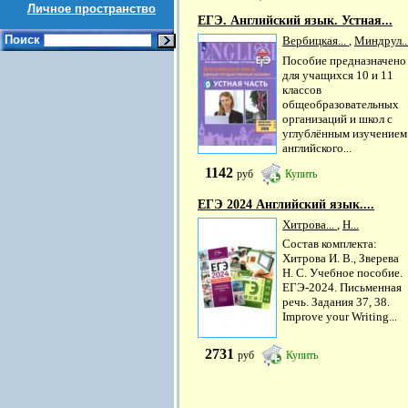
Личное пространство
ЕГЭ. Английский язык. Устная...
Поиск
Вербицкая...
,
Миндрул..
Пособие предназначено
для учащихся 10 и 11
классов
общеобразовательных
организаций и школ с
углублённым изучением
английского...
1142
руб
Купить
ЕГЭ 2024 Английский язык....
Хитрова...
,
Н...
Состав комплекта:
Хитрова И. В., Зверева
Н. С. Учебное пособие.
ЕГЭ-2024. Письменная
речь. Задания 37, 38.
Improve your Writing...
2731
руб
Купить