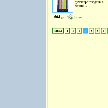
ручек произведены в
Японии....
604
руб
Купить
назад
1
2
3
4
5
6
7