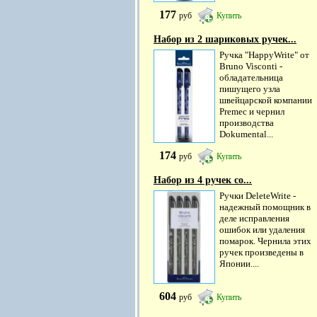
177
руб
Купить
Набор из 2 шариковых ручек...
Ручка "HappyWrite" от
Bruno Visconti -
обладательница
пишущего узла
швейцарской компании
Premec и чернил
производства
Dokumental...
174
руб
Купить
Набор из 4 ручек со...
Ручки DeleteWrite -
надежный помощник в
деле исправления
ошибок или удаления
помарок. Чернила этих
ручек произведены в
Японии....
604
руб
Купить