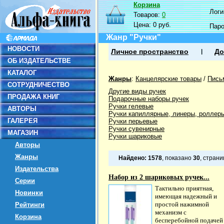
Корзина
Логин
Товаров:
0
Цена:
0 руб.
Пар
Жанр "Ручки"
НОВОСТИ
Личное пространство
До
ОБ ИЗДАТЕЛЬСТВЕ
КАТАЛОГ
Жанры
:
Канцелярские товары
/
Пись
СОТРУДНИЧЕСТВО
Другие виды ручек
ПРОДАЖА КНИГ
Подарочные наборы ручек
Ручки гелевые
АВТОРЫ
Ручки капиллярные, линеры, роллер
ГАЛЕРЕЯ
Ручки перьевые
Ручки сувенирные
МАГАЗИН
Ручки шариковые
Авторы
Жанры
Найдено:
1578
, показано
30
, стран
Издательства
Набор из 2 шариковых ручек...
Серии
Тактильно приятная,
Новинки
имеющая надежный и
простой нажимной
Рейтинги
механизм с
Корзина
бесперебойной подачей