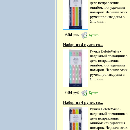
деле исправления
ошибок или удаления
помарок. Чернила этих
ручек произведены в
Японии....
604
руб
Купить
Набор из 4 ручек со...
Ручки DeleteWrite -
надежный помощник в
деле исправления
ошибок или удаления
помарок. Чернила этих
ручек произведены в
Японии....
604
руб
Купить
Набор из 4 ручек со...
Ручки DeleteWrite -
надежный помощник в
деле исправления
ошибок или удаления
помарок. Чернила этих