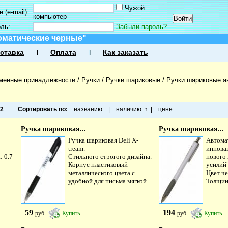
Чужой
 (e-mail):
компьютер
оль:
Забыли пароль?
оматические черные"
ставка
Оплата
Как заказать
менные принадлежности
/
Ручки
/
Ручки шариковые
/
Ручки шариковые а
2
Сортировать по:
названию
|
наличию
↑
|
цене
Ручка шариковая...
Ручка шариковая...
Ручка шариковая Deli X-
Автома
tream.
иннова
 0.7
Стильного строгого дизайна.
нового
Корпус пластиковый
усилий"
металлического цвета с
Цвет ч
удобной для письма мягкой...
Толщина
59
194
руб
Купить
руб
Купить