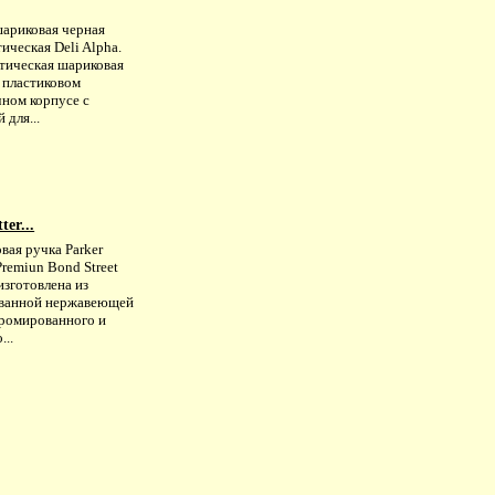
шариковая черная
ическая Deli Alpha.
тическая шариковая
 пластиковом
чном корпусе с
 для...
er...
вая ручка Parker
 Premiun Bond Street
изготовлена из
ванной нержавеющей
хромированного и
...