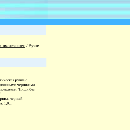
втоматические
/
Ручки
тическая ручка с
ционными чернилами
 поколения "Пиши без
.
ернил: черный.
: 1,0...