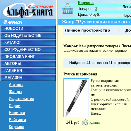
Корзина
Логин
Товаров:
0
Цена:
0 руб.
Пар
Жанр "Ручки шариковые авт
НОВОСТИ
Личное пространство
До
ОБ ИЗДАТЕЛЬСТВЕ
КАТАЛОГ
Жанры
:
Канцелярские товары
/
Пись
СОТРУДНИЧЕСТВО
шариковые автоматические черные
ПРОДАЖА КНИГ
Найдено:
41
, показано
11
, страница
АВТОРЫ
ГАЛЕРЕЯ
Ручка шариковая...
МАГАЗИН
Ручка шариковая
Авторы
автоматическая.
Толщина пишущего узла:
Жанры
мм.
Издательства
С резиновой манжетой.
Цвет корпуса: черный
Серии
металлик.
Новинки
Цвет...
Рейтинги
141
руб
Купить
Корзина