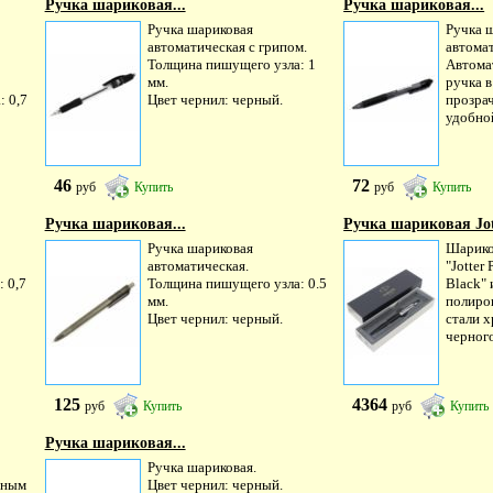
Ручка шариковая...
Ручка шариковая...
Ручка шариковая
Ручка 
автоматическая с грипом.
автомат
Толщина пишущего узла: 1
Автома
мм.
ручка в
 0,7
Цвет чернил: черный.
прозра
удобной
46
72
руб
Купить
руб
Купить
Ручка шариковая...
Ручка шариковая Jott
Ручка шариковая
Шарико
автоматическая.
"Jotter
 0,7
Толщина пишущего узла: 0.5
Black" 
мм.
полиро
Цвет чернил: черный.
стали 
черного
125
4364
руб
Купить
руб
Купить
Ручка шариковая...
Ручка шариковая.
мным
Цвет чернил: черный.