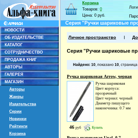
Корзина
Логин
Товаров:
0
Цена:
0 руб.
Пар
Серия "Ручки шариковые пр
НОВОСТИ
ОБ ИЗДАТЕЛЬСТВЕ
Личное пространство
До
КАТАЛОГ
Серия "Ручки шариковые п
СОТРУДНИЧЕСТВО
ПРОДАЖА КНИГ
Найдено:
10
, показано
10
, страниц
АВТОРЫ
ГАЛЕРЕЯ
Ручка шариковая Arrow, черная
МАГАЗИН
Ручка шариковая
Цвет корпуса:
Авторы
прозрачный
Жанры
Цвет чернил: черный
Диаметр пишущего
Издательства
наконечника: 0.7 мм
Серии
Новинки
Рейтинги
46
руб
Купить
Корзина
Ручка шариковая Upal, 0,7...