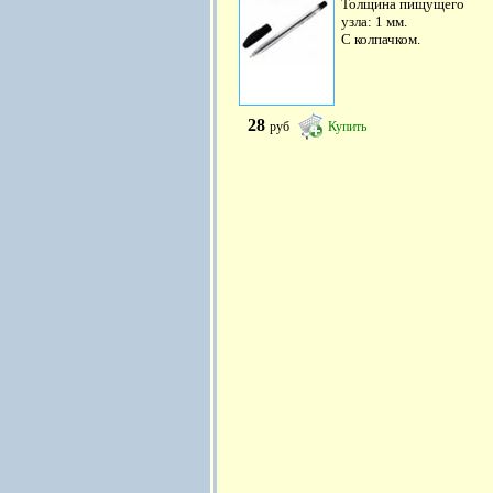
Толщина пищущего
узла: 1 мм.
С колпачком.
28
руб
Купить