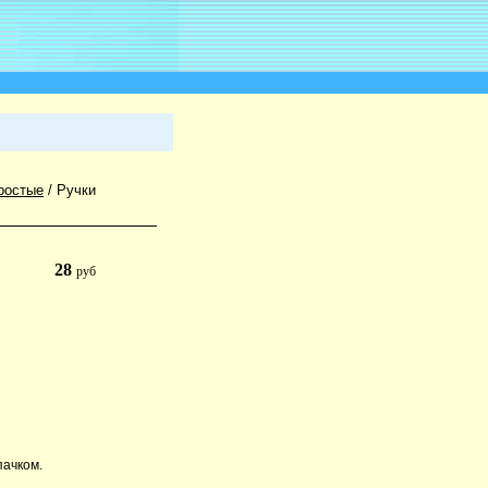
ростые
/
Ручки
28
руб
пачком.