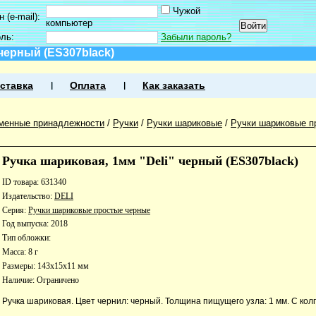
Чужой
 (e-mail):
компьютер
оль:
Забыли пароль?
 черный (ES307black)
ставка
Оплата
Как заказать
менные принадлежности
/
Ручки
/
Ручки шариковые
/
Ручки шариковые п
Ручка шариковая, 1мм "Deli" черный (ES307black)
ID товара: 631340
Издательство:
DELI
Серия:
Ручки шариковые простые черные
Год выпуска: 2018
Тип обложки:
Масса: 8 г
Размеры: 143x15x11 мм
Наличие:
Ограничено
Ручка шариковая. Цвет чернил: черный. Толщина пищущего узла: 1 мм. С кол