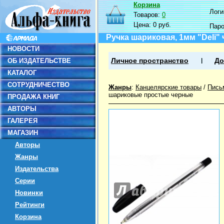
Корзина
Логин
Товаров:
0
Цена:
0 руб.
Пар
Ручка шариковая, 1мм "Deli"
НОВОСТИ
ОБ ИЗДАТЕЛЬСТВЕ
Личное пространство
До
КАТАЛОГ
СОТРУДНИЧЕСТВО
Жанры
:
Канцелярские товары
/
Пись
шариковые простые черные
ПРОДАЖА КНИГ
АВТОРЫ
ГАЛЕРЕЯ
МАГАЗИН
Авторы
Жанры
Издательства
Серии
Новинки
Рейтинги
Корзина