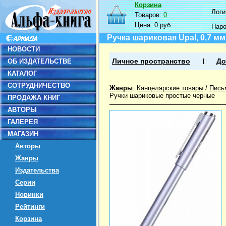
Корзина
Логин
Товаров:
0
Цена:
0 руб.
Пар
Ручка шариковая Upal, 0,7 мм
НОВОСТИ
ОБ ИЗДАТЕЛЬСТВЕ
Личное пространство
До
КАТАЛОГ
СОТРУДНИЧЕСТВО
Жанры
:
Канцелярские товары
/
Пись
Ручки шариковые простые черные
ПРОДАЖА КНИГ
АВТОРЫ
ГАЛЕРЕЯ
МАГАЗИН
Авторы
Жанры
Издательства
Серии
Новинки
Рейтинги
Корзина