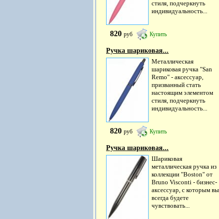
стиля, подчеркнуть
индивидуальность...
820
руб
Купить
Ручка шариковая...
Металлическая
шариковая ручка "San
Remo" - аксессуар,
призванный стать
настоящим элементом
стиля, подчеркнуть
индивидуальность...
820
руб
Купить
Ручка шариковая...
Шариковая
металлическая ручка из
коллекции "Boston" от
Bruno Visconti - бизнес-
аксессуар, с которым вы
всегда будете
чувствовать...