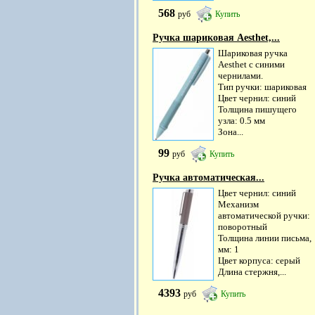
568
руб
Купить
Ручка шариковая Aesthet,...
Шариковая ручка
Aesthet с синими
чернилами.
Тип ручки: шариковая
Цвет чернил: синий
Толщина пишущего
узла: 0.5 мм
Зона...
99
руб
Купить
Ручка автоматическая...
Цвет чернил: синий
Механизм
автоматической ручки:
поворотный
Толщина линии письма,
мм: 1
Цвет корпуса: серый
Длина стержня,...
4393
руб
Купить