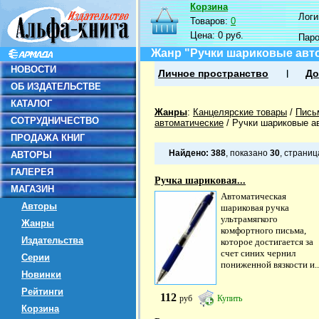
Корзина
Логин
Товаров:
0
Цена:
0 руб.
Пар
Жанр "Ручки шариковые авт
НОВОСТИ
Личное пространство
До
ОБ ИЗДАТЕЛЬСТВЕ
КАТАЛОГ
Жанры
:
Канцелярские товары
/
Пись
СОТРУДНИЧЕСТВО
автоматические
/
Ручки шариковые а
ПРОДАЖА КНИГ
Найдено:
388
, показано
30
, страни
АВТОРЫ
ГАЛЕРЕЯ
Ручка шариковая...
МАГАЗИН
Автоматическая
Авторы
шариковая ручка
ультрамягкого
Жанры
комфортного письма,
Издательства
которое достигается за
счет синих чернил
Серии
пониженной вязкости и..
Новинки
Рейтинги
112
руб
Купить
Корзина