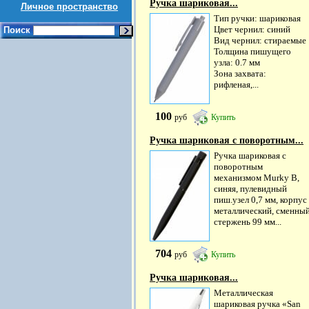
Ручка шариковая...
Личное пространство
Тип ручки: шариковая
Цвет чернил: синий
Поиск
Вид чернил: стираемые
Толщина пишущего
узла: 0.7 мм
Зона захвата:
рифленая,...
100
руб
Купить
Ручка шариковая с поворотным...
Ручка шариковая с
поворотным
механизмом Murky B,
синяя, пулевидный
пиш.узел 0,7 мм, корпус
металлический, сменны
стержень 99 мм...
704
руб
Купить
Ручка шариковая...
Металлическая
шариковая ручка «San