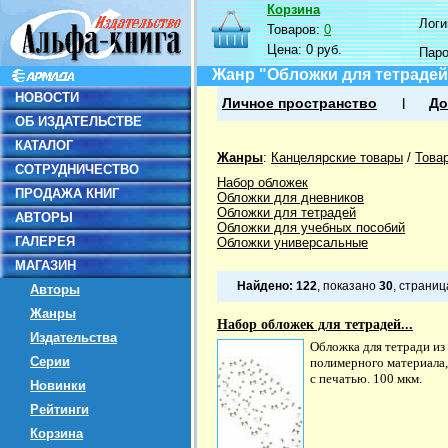
Корзина
Логин
Товаров:
0
Цена:
0 руб.
Пар
Жанр "Обложки для тетрадей 
НОВОСТИ
Личное пространство
До
ОБ ИЗДАТЕЛЬСТВЕ
КАТАЛОГ
Жанры
:
Канцелярские товары
/
Това
СОТРУДНИЧЕСТВО
Набор обложек
ПРОДАЖА КНИГ
Обложки для дневников
Обложки для тетрадей
АВТОРЫ
Обложки для учебных пособий
ГАЛЕРЕЯ
Обложки универсальные
МАГАЗИН
Найдено:
122
, показано
30
, страни
Авторы
Жанры
Набор обложек для тетрадей...
Издательства
Обложка для тетради из
Серии
полимерного материала,
с печатью. 100 мкм.
Новинки
Рейтинги
Корзина