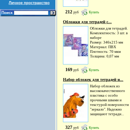
Личное пространство
212
руб
Купить
Поиск
Обложки для тетрадей с...
Обложки для тетрадей.
Комплектность: 3 шт. в
наборе
Размер: 346х215 мм
Материал: ПВХ
Плотность: 70 мкм
Толщина: 0,07 мм
169
руб
Купить
Набор обложек для тетрадей и...
Набор обложек из
высококачественного
пластика с особо
прочными швами и
текстурой поверхности
"зеркало". Надежно
защищают тетради...
327
руб
Купить