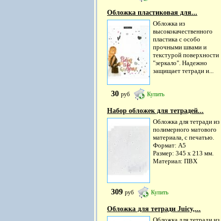
Обложка пластиковая для...
Обложка из
высококачественного
пластика с особо
прочными швами и
текстурой поверхности
"зеркало". Надежно
защищает тетради и...
30
руб
Купить
Набор обложек для тетрадей...
Обложка для тетради из
полимерного матового
материала, с печатью.
Формат: А5
Размер: 345 х 213 мм.
Материал: ПВХ
309
руб
Купить
Обложка для тетради Juicy,...
Обложка для тетради из