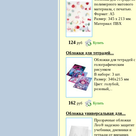
полимерного матового
материала, с печатью.
Формат: А5
Размер: 345 х 213 мм.
Материал: ПВХ
124
руб
Купить
Обложки для тетрадей...
Обложки для тетрадей с
голографическим
рисунком
В наборе: 3 шт.
Размер: 346х215 мм
Цвет: голубой,
розовый,...
162
руб
Купить
Обложка универсальная для...
Прозрачные обложки
Лео® надежно защитят
учебники, дневники и
тетради от внешних