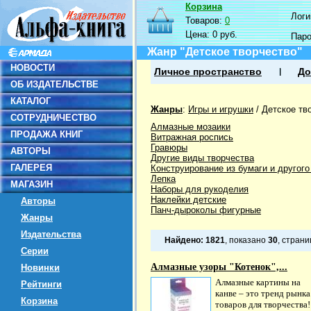
Корзина
Логин
Товаров:
0
Цена:
0 руб.
Пар
Жанр "Детское творчество"
НОВОСТИ
Личное пространство
До
ОБ ИЗДАТЕЛЬСТВЕ
КАТАЛОГ
Жанры
:
Игры и игрушки
/
Детское тв
СОТРУДНИЧЕСТВО
Алмазные мозаики
ПРОДАЖА КНИГ
Витражная роспись
Гравюры
АВТОРЫ
Другие виды творчества
ГАЛЕРЕЯ
Конструирование из бумаги и другог
Лепка
МАГАЗИН
Наборы для рукоделия
Наклейки детские
Авторы
Панч-дыроколы фигурные
Жанры
Издательства
Найдено:
1821
, показано
30
, стран
Серии
Алмазные узоры "Котенок",...
Новинки
Алмазные картины на
Рейтинги
канве – это тренд рынка
Корзина
товаров для творчества!