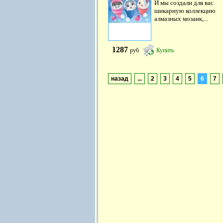
И мы создали для вас
шикарную коллекцию
алмазных мозаик,...
1287
руб
Купить
назад
...
2
3
4
5
6
7