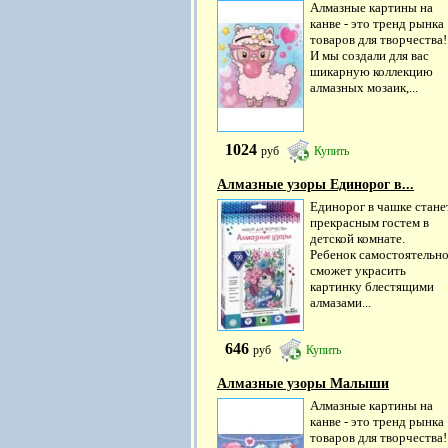
Алмазные картины на
канве - это тренд рынка
товаров для творчества!
И мы создали для вас
шикарную коллекцию
алмазных мозаик,...
1024
руб
Купить
Алмазные узоры Единорог в...
Единорог в чашке стане
прекрасным гостем в
детской комнате.
Ребенок самостоятельн
сможет украсить
картинку блестящими
алмазами...
646
руб
Купить
Алмазные узоры Малыши
Алмазные картины на
канве - это тренд рынка
товаров для творчества!