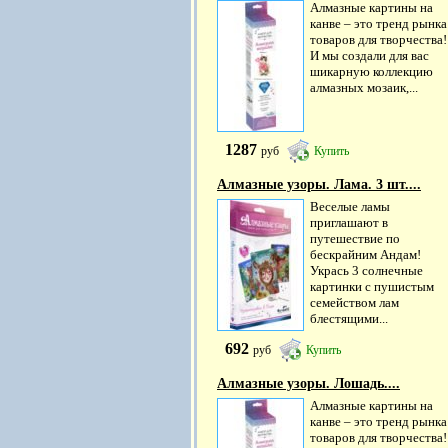
Алмазные картины на
канве – это тренд рынка
товаров для творчества!
И мы создали для вас
шикарную коллекцию
алмазных мозаик,...
1287
руб
Купить
Алмазные узоры. Лама. 3 шт....
Веселые ламы
приглашают в
путешествие по
бескрайним Андам!
Укрась 3 солнечные
картинки с пушистым
семейством лам
блестящими...
692
руб
Купить
Алмазные узоры. Лошадь....
Алмазные картины на
канве – это тренд рынка
товаров для творчества!