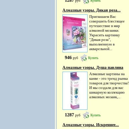
1287
руб
Купить
Алмазные узоры. Дикая роза...
Приглашаем Вас
совершить блестящее
путешествие в мир
алмазной мозаики.
Украсить картинку
"Дикая роза",
выполненную в
акварельной...
946
руб
Купить
Алмазные узоры. Душа павлина
Алмазные картины на
канве - это тренд рынка
товаров для творчества!
И мы создали для вас
шикарную коллекцию
алмазных мозаик,...
1287
руб
Купить
Алмазные узоры. Искреннее...