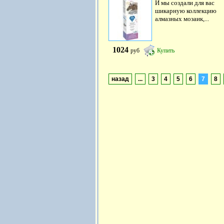
И мы создали для вас
шикарную коллекцию
алмазных мозаик,...
1024
руб
Купить
назад
...
3
4
5
6
7
8