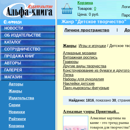
Корзина
Логин
Товаров:
0
Цена:
0 руб.
Пар
Жанр "Детское творчество"
НОВОСТИ
Личное пространство
До
ОБ ИЗДАТЕЛЬСТВЕ
КАТАЛОГ
Жанры
:
Игры и игрушки
/
Детское тв
СОТРУДНИЧЕСТВО
Алмазные мозаики
ПРОДАЖА КНИГ
Витражная роспись
Гравюры
АВТОРЫ
Другие виды творчества
ГАЛЕРЕЯ
Конструирование из бумаги и другог
Лепка
МАГАЗИН
Наборы для рукоделия
Наклейки детские
Авторы
Панч-дыроколы фигурные
Жанры
Издательства
Найдено:
1816
, показано
30
, стран
Серии
Алмазные узоры Приятный...
Новинки
Алмазные картины на
Рейтинги
канве - это тренд рынка
Корзина
товаров для творчества!