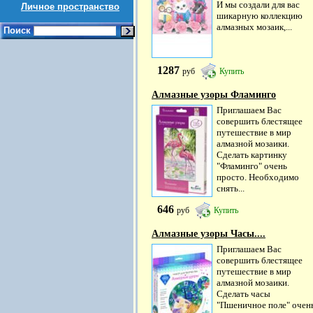
И мы создали для вас
Личное пространство
шикарную коллекцию
алмазных мозаик,...
Поиск
1287
руб
Купить
Алмазные узоры Фламинго
Приглашаем Вас
совершить блестящее
путешествие в мир
алмазной мозаики.
Сделать картинку
"Фламинго" очень
просто. Необходимо
снять...
646
руб
Купить
Алмазные узоры Часы....
Приглашаем Вас
совершить блестящее
путешествие в мир
алмазной мозаики.
Сделать часы
"Пшеничное поле" очен