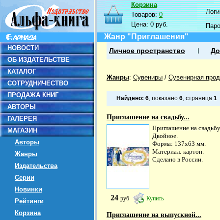
Корзина
Логин
Товаров:
0
Цена:
0 руб.
Пар
Жанр "Приглашения"
НОВОСТИ
Личное пространство
До
ОБ ИЗДАТЕЛЬСТВЕ
КАТАЛОГ
Жанры
:
Сувениры
/
Сувенирная прод
СОТРУДНИЧЕСТВО
ПРОДАЖА КНИГ
Найдено:
6
, показано
6
, страница
1
АВТОРЫ
Приглашение на свадьбу...
ГАЛЕРЕЯ
Приглашение на свадьбу
МАГАЗИН
Двойное.
Авторы
Форма: 137х63 мм.
Материал: картон.
Жанры
Сделано в России.
Издательства
Серии
Новинки
24
руб
Купить
Рейтинги
Корзина
Приглашение на выпускной...