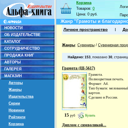
Корзина
Логин
Товаров:
0
Цена:
0 руб.
Пар
Жанр "Грамоты и благодарн
НОВОСТИ
Личное пространство
До
ОБ ИЗДАТЕЛЬСТВЕ
КАТАЛОГ
Жанры
:
Сувениры
/
Сувенирная прод
СОТРУДНИЧЕСТВО
ПРОДАЖА КНИГ
Найдено:
153
, показано
30
, страни
АВТОРЫ
Грамота (Ш-5617)
ГАЛЕРЕЯ
Грамота.
МАГАЗИН
Полноцветная печать.
Авторы
Формат: А4.
Тип бумаги: мелованны
Жанры
картон.
Издательства
Сделано в России.
Серии
Новинки
15
руб
Купить
Рейтинги
Корзина
Диплом с символикой...