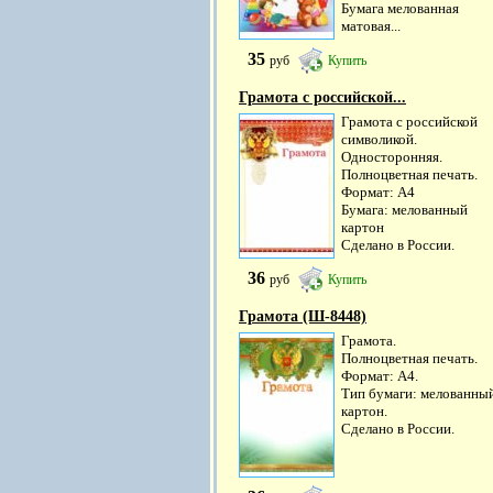
Бумага мелованная
матовая...
35
руб
Купить
Грамота с российской...
Грамота с российской
символикой.
Односторонняя.
Полноцветная печать.
Формат: А4
Бумага: мелованный
картон
Сделано в России.
36
руб
Купить
Грамота (Ш-8448)
Грамота.
Полноцветная печать.
Формат: А4.
Тип бумаги: мелованны
картон.
Сделано в России.