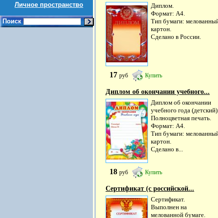
Личное пространство
Диплом.
Формат: А4.
Поиск
Тип бумаги: мелованны
картон.
Сделано в России.
17
руб
Купить
Диплом об окончании учебного...
Диплом об окончании
учебного года (детский)
Полноцветная печать.
Формат: А4.
Тип бумаги: мелованны
картон.
Сделано в...
18
руб
Купить
Сертификат (с российской...
Сертификат.
Выполнен на
мелованной бумаге.