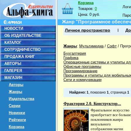
Корзина
Логин
Товаров:
0
Цена:
0 руб.
Пар
Жанр "Программное обеспече
НОВОСТИ
Личное пространство
До
ОБ ИЗДАТЕЛЬСТВЕ
КАТАЛОГ
Жанры
:
Мультимедиа
/
Софт
/
Прогр
СОТРУДНИЧЕСТВО
Бухгалтерия
ПРОДАЖА КНИГ
Графика
Операционные системы и утилиты дл
АВТОРЫ
Офисные программы
ГАЛЕРЕЯ
Программирование
Программы и утилиты для мобильных
МАГАЗИН
Сети и коммуникации
Авторы
Жанры
Найдено:
1
, показано
1
, страница
1
Издательства
Фрактория 2.0. Конструктор...
Серии
Фрактальное искусство
Новинки
приобретает все больше
поклонников жанра
Рейтинги
визуального
Корзина
отображения магии