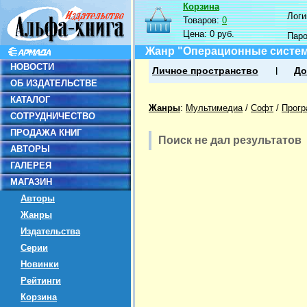
Корзина
Логин
Товаров:
0
Цена:
0 руб.
Пар
Жанр "Операционные систем
НОВОСТИ
Личное пространство
До
ОБ ИЗДАТЕЛЬСТВЕ
КАТАЛОГ
Жанры
:
Мультимедиа
/
Софт
/
Прогр
СОТРУДНИЧЕСТВО
ПРОДАЖА КНИГ
Поиск не дал результатов
АВТОРЫ
ГАЛЕРЕЯ
МАГАЗИН
Авторы
Жанры
Издательства
Серии
Новинки
Рейтинги
Корзина