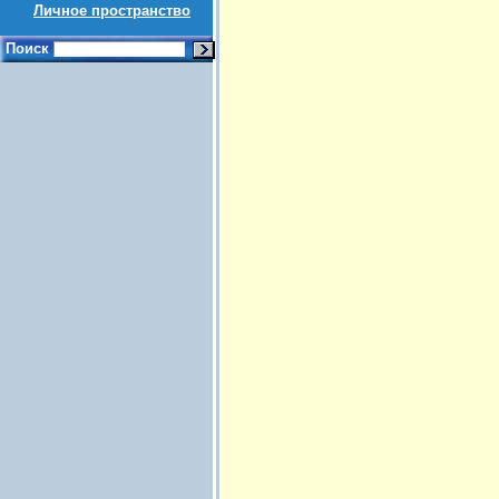
Личное пространство
Поиск