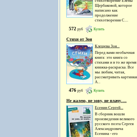
стихотворение Елены
Щербаковой, которое
написано как
продолжение
стихотворения С....
572
руб
Купить
Стихи от Зои
Клещева Зоя...
Перед вами необычная
книга: это книга со
стихами и в то же время
книжка-раскраска. Все
мы любим, читая,
рассматривать картинки
А...
476
руб
Купить
Не жалею, не зову, не плачу….
Есенин Сергей...
В сборник вошли
произведения великого
русского поэта Сергея
Александровича
Есенина - его