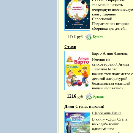
так можно назвать
очередную поэтическу
книгу Карины
Сарсеновой.
Подзаголовок второго
сборника для детей...
1171
руб
Купить
Стихи
Барто Агния Львовна
Именно со
стихотворений Агнии
Львовны Барто
начинается знакомство с
детской литературой
большинства малышей
нашей необъятной...
1216
руб
Купить
Дядя Стёпа, выходи!
Щербакова Елена
В книгу «Дядя Стёпа,
выходи!» вошло
одноимённое