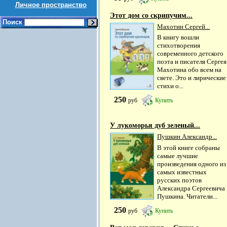
Личное пространство
Этот дом со скрипучим...
Поиск
Махотин Сергей...
В книгу вошли
стихотворения
современного детского
поэта и писателя Сергея
Махотина обо всем на
свете. Это и лирические
стихи о...
250
руб
Купить
У лукоморья дуб зеленый...
Пушкин Александр...
В этой книге собраны
самые лучшие
произведения одного из
самых известных
русских поэтов
Александра Сергеевича
Пушкина. Читатели...
250
руб
Купить