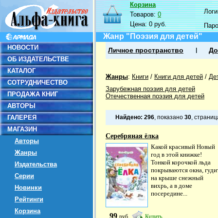
Корзина
Логин
Товаров:
0
Цена:
0 руб.
Пар
Жанр "Поэзия для детей"
НОВОСТИ
Личное пространство
До
ОБ ИЗДАТЕЛЬСТВЕ
КАТАЛОГ
Жанры
:
Книги
/
Книги для детей
/
Де
СОТРУДНИЧЕСТВО
Зарубежная поэзия для детей
ПРОДАЖА КНИГ
Отечественная поэзия для детей
АВТОРЫ
ГАЛЕРЕЯ
Найдено:
296
, показано
30
, страни
МАГАЗИН
Серебряная ёлка
Авторы
Какой красивый Новый
Жанры
год в этой книжке!
Тонкой корочкой льда
Издательства
покрываются окна, гуди
Серии
на крыше снежный
вихрь, а в доме
Новинки
посередине...
Рейтинги
Корзина
99
руб
Купить