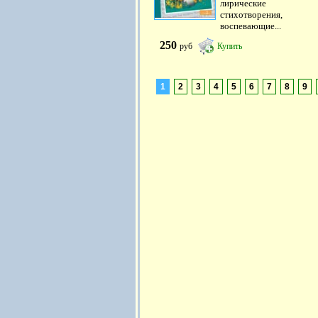
лирические
стихотворения,
воспевающие...
250
руб
Купить
1
2
3
4
5
6
7
8
9