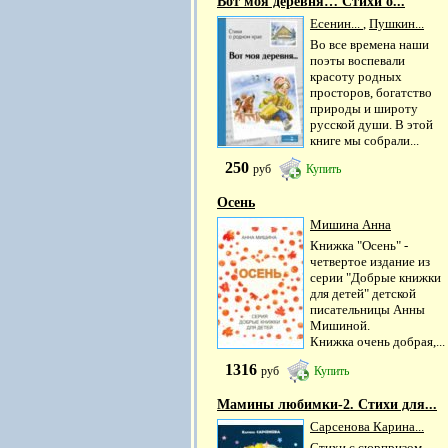
Вот моя деревня… Стихи о...
Есенин...
,
Пушкин...
Во все времена наши
поэты воспевали
красоту родных
просторов, богатство
природы и широту
русской души. В этой
книге мы собрали...
250
руб
Купить
Осень
Мишина Анна
Книжка "Осень" -
четвертое издание из
серии "Добрые книжки
для детей" детской
писательницы Анны
Мишиной.
Книжка очень добрая,...
1316
руб
Купить
Мамины любимки-2. Стихи для...
Сарсенова Карина...
Стихи с сюрпризом –