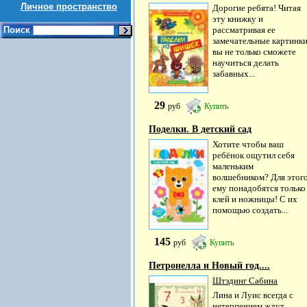
Личное пространство
Дорогие ребята! Читая
эту книжку и
Поиск
рассматривая ее
замечательные картинки
вы не только сможете
научиться делать
забавных...
29
руб
Купить
Поделки. В детский сад
Хотите чтобы ваш
ребёнок ощутил себя
маленьким
волшебником? Для этог
ему понадобятся только
клей и ножницы! С их
помощью создать...
145
руб
Купить
Петронелла и Новый год....
Штэдинг Сабина
Лина и Луис всегда с
нетерпением ждут