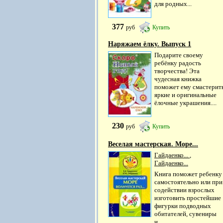
для родных...
377
руб
Купить
Наряжаем ёлку. Выпуск 1
Подарите своему
ребёнку радость
творчества! Эта
чудесная книжка
поможет ему смастерит
яркие и оригинальные
ёлочные украшения....
230
руб
Купить
Веселая мастерская. Море...
Гайдаенко...
,
Гайдаенко...
Книга поможет ребенку
самостоятельно или при
содействии взрослых
изготовить простейшие
фигурки подводных
обитателей, сувениры
и...