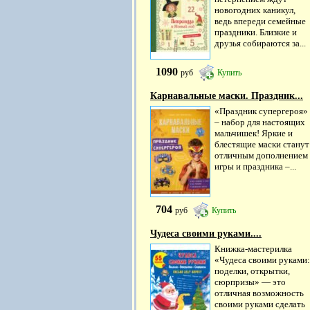
новогодних каникул,
ведь впереди семейные
праздники. Близкие и
друзья собираются за...
1090
руб
Купить
Карнавальные маски. Праздник...
«Праздник супергероя»
– набор для настоящих
мальчишек! Яркие и
блестящие маски станут
отличным дополнением
игры и праздника –...
704
руб
Купить
Чудеса своими руками....
Книжка-мастерилка
«Чудеса своими руками:
поделки, открытки,
сюрпризы» — это
отличная возможность
своими руками сделать