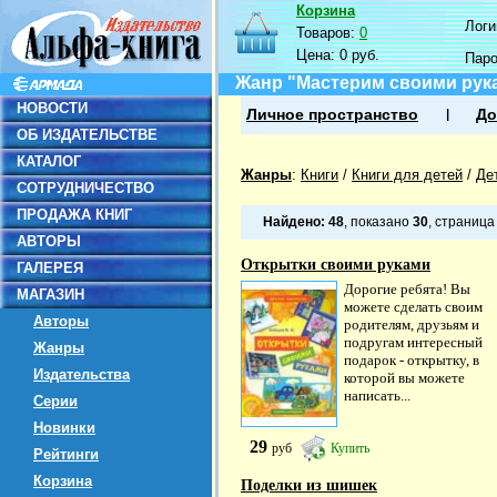
Корзина
Логин
Товаров:
0
Цена:
0 руб.
Пар
Жанр "Мастерим своими рук
НОВОСТИ
Личное пространство
До
ОБ ИЗДАТЕЛЬСТВЕ
КАТАЛОГ
Жанры
:
Книги
/
Книги для детей
/
Де
СОТРУДНИЧЕСТВО
ПРОДАЖА КНИГ
Найдено:
48
, показано
30
, страниц
АВТОРЫ
Открытки своими руками
ГАЛЕРЕЯ
Дорогие ребята! Вы
МАГАЗИН
можете сделать своим
Авторы
родителям, друзьям и
подругам интересный
Жанры
подарок - открытку, в
Издательства
которой вы можете
написать...
Серии
Новинки
29
руб
Купить
Рейтинги
Корзина
Поделки из шишек