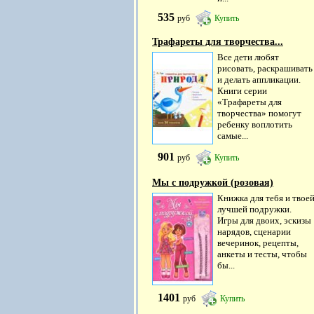
535
руб
Купить
Трафареты для творчества...
Все дети любят
рисовать, раскрашивать
и делать аппликации.
Книги серии
«Трафареты для
творчества» помогут
ребенку воплотить
самые...
901
руб
Купить
Мы с подружкой (розовая)
Книжка для тебя и твое
лучшей подружки.
Игры для двоих, эскизы
нарядов, сценарии
вечеринок, рецепты,
анкеты и тесты, чтобы
бы...
1401
руб
Купить