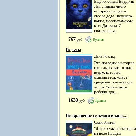
Еще котенком Варджак
Лап слышал много
историй о подвигах
своего деда - великого
воина, месопотамского
кота Джалала. С
сожалением...
767
руб
Купить
Ведьмы
Даль Роальд
Это правдивая история
про самых настоящих
ведьм, которые,
оказывается, живут
среди нас и ненавидят
детей. Уничтожить
ребенка для...
1638
руб
Купить
Возвращение седьмого клана....
Скай Эмили
"Люси в ужасе смотрела
на поле Правды