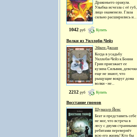
Драконьего оракула.
Улыбка исчезла с её губ,
лицо окаменело. Глаза
сильно расширились и...
1042
руб
Купить
Волки из Уиллоби-Чейз
Эйкен Джоан
Когда в усадьбу
Уиллоби-Чейз к Бонни
Грин приезжает ее
кузина Сильвия, девочк
еще не знают, что
рыщущие вокруг дома
волки - не...
2212
руб
Купить
Восстание гномов
Шумахер Йенс
Беат и представить себе
не мог, что встреча в
лесу с двумя странными
ребятами перевернёт
всю его жизнь! Кто бы