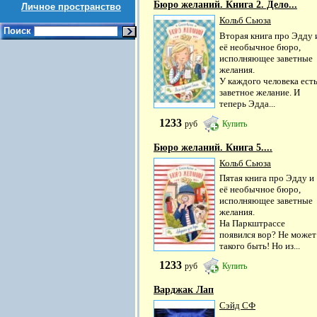
Бюро желаний. Книга 2. Дело...
Личное пространство
Кольб Сьюза
Поиск
Вторая книга про Эдду 
её необычное бюро,
исполняющее заветные
желания.
У каждого человека ест
заветное желание. И
теперь Эдда...
1233
руб
Купить
Бюро желаний. Книга 5....
Кольб Сьюза
Пятая книга про Эдду и
её необычное бюро,
исполняющее заветные
желания.
На Паркштрассе
появился вор? Не может
такого быть! Но из...
1233
руб
Купить
Варджак Лап
Сэйд СФ