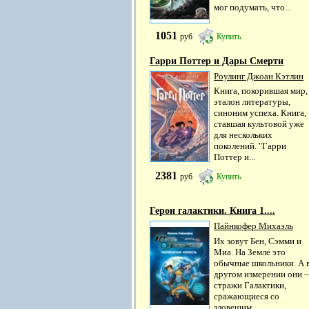
мог подумать, что...
1051
руб
Купить
Гарри Поттер и Дары Смерти
Роулинг Джоан Кэтлин
Книга, покорившая мир,
эталон литературы,
синоним успеха. Книга,
ставшая культовой уже
для нескольких
поколений. "Гарри
Поттер и...
2381
руб
Купить
Герои галактики. Книга 1....
Пайнкофер Михаэль
Их зовут Бен, Сэмми и
Миа. На Земле это
обычные школьники. А 
другом измерении они –
стражи Галактики,
сражающиеся со
зловещим...