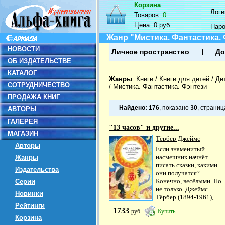
Корзина
Логин
Товаров:
0
Цена:
0 руб.
Пар
Жанр "Мистика. Фантастика.
НОВОСТИ
Личное пространство
До
ОБ ИЗДАТЕЛЬСТВЕ
КАТАЛОГ
Жанры
:
Книги
/
Книги для детей
/
Де
СОТРУДНИЧЕСТВО
/
Мистика. Фантастика. Фэнтези
ПРОДАЖА КНИГ
Найдено:
176
, показано
30
, страни
АВТОРЫ
ГАЛЕРЕЯ
"13 часов" и другие...
МАГАЗИН
Тёрбер Джеймс
Авторы
Если знаменитый
насмешник начнёт
Жанры
писать сказки, какими
Издательства
они получатся?
Конечно, весёлыми. Но
Серии
не только. Джеймс
Новинки
Тёрбер (1894-1961),...
Рейтинги
1733
руб
Купить
Корзина