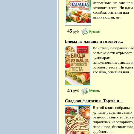
использование лаваша и
готового теста. Ни одна
хозяйка, опытная или
начинающая, не...
45
руб
Купить
Блюда из лаваша и готового...
Воистину безграничные
возможности отрывает
кулинарам
использование лаваша и
готового теста. Ни одна
хозяйка, опытная или...
45
руб
Купить
Сладкая фантазия. Торты и...
В этой книге собраны
лучшие рецепты самых
разнообразных тортов 
пирожных из заварного,
песочного, бисквитного
сдобного и...