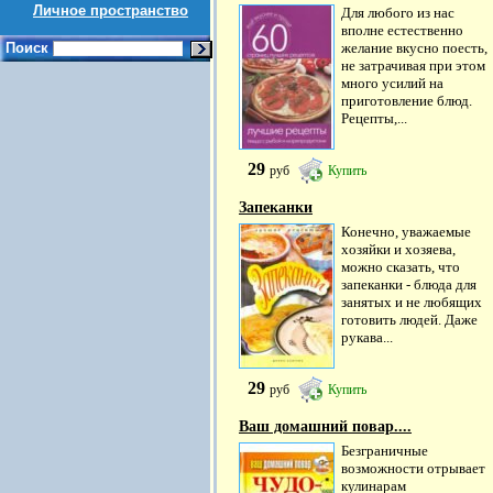
Личное пространство
Для любого из нас
вполне естественно
Поиск
желание вкусно поесть,
не затрачивая при этом
много усилий на
приготовление блюд.
Рецепты,...
29
руб
Купить
Запеканки
Конечно, уважаемые
хозяйки и хозяева,
можно сказать, что
запеканки - блюда для
занятых и не любящих
готовить людей. Даже
рукава...
29
руб
Купить
Ваш домашний повар....
Безграничные
возможности отрывает
кулинарам