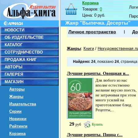
Корзина
Логин
Товаров:
0
Цена:
0 руб.
Пар
Жанр "Выпечка. Десерты"
НОВОСТИ
Личное пространство
До
ОБ ИЗДАТЕЛЬСТВЕ
КАТАЛОГ
Жанры
:
Книги
/
Нехудожественная л
СОТРУДНИЧЕСТВО
ПРОДАЖА КНИГ
Найдено:
24
, показано
24
, страниц
АВТОРЫ
Лучшие рецепты. Овощная и...
ГАЛЕРЕЯ
Для любого из нас
МАГАЗИН
вполне естественно
Авторы
желание вкусно поесть,
не затрачивая при этом
Жанры
много усилий на
Издательства
приготовление блюд.
Рецепты,...
Серии
Новинки
29
руб
Купить
Рейтинги
Корзина
Лучшие рецепты. Пицца с...