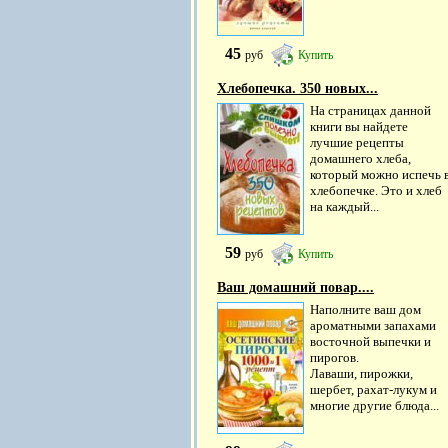
45
руб
Купить
Хлебопечка. 350 новых...
На страницах данной
книги вы найдете
лучшие рецепты
домашнего хлеба,
который можно испечь 
хлебопечке. Это и хлеб
на каждый...
59
руб
Купить
Ваш домашний повар....
Наполните ваш дом
ароматными запахами
восточной выпечки и
пирогов.
Лаваши, пирожки,
шербет, рахат-лукум и
многие другие блюда...