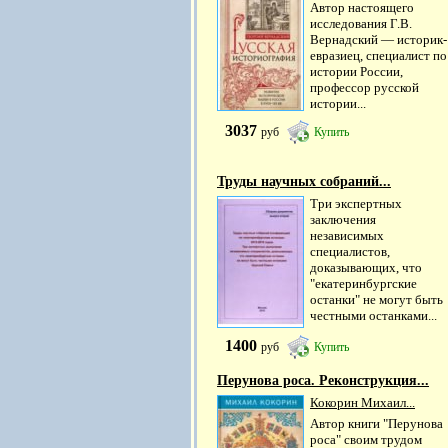
Автор настоящего
исследования Г.В.
Вернадский — историк-
евразиец, специалист по
истории России,
профессор русской
истории...
3037
руб
Купить
Труды научных собраний...
Три экспертных
заключения
независимых
специалистов,
доказывающих, что
"екатеринбургские
останки" не могут быть
честными останками...
1400
руб
Купить
Перунова роса. Реконструкция...
Кокорин Михаил...
Автор книги "Перунова
роса" своим трудом