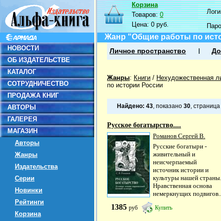
Корзина
Логин
Товаров:
0
Цена:
0 руб.
Пар
Жанр "Общие работы по ист
НОВОСТИ
Личное пространство
До
ОБ ИЗДАТЕЛЬСТВЕ
КАТАЛОГ
Жанры
:
Книги
/
Нехудожественная л
СОТРУДНИЧЕСТВО
по истории России
ПРОДАЖА КНИГ
Найдено:
43
, показано
30
, страниц
АВТОРЫ
ГАЛЕРЕЯ
Русское богатырство....
МАГАЗИН
Романов Сергей В.
Авторы
Русские богатыри -
живительный и
Жанры
неисчерпаемый
Издательства
источник истории и
культуры нашей страны
Серии
Нравственная основа
Новинки
немеркнущих подвигов..
Рейтинги
1385
руб
Купить
Корзина