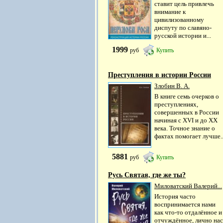
ставит цель привлечь
внимание к
цивилизованному
диспуту по славяно-
русской истории и...
1999
руб
Купить
Преступления в истории России
Злобин В. А.
В книге семь очерков о
преступлениях,
совершенных в России
начиная с XVI и до XX
века. Точное знание о
фактах помогает лучше..
5881
руб
Купить
Русь Святая, где же ты?
Миловатский Валерий...
История часто
воспринимается нами
как что-то отдалённое и
отчуждённое, лично нас