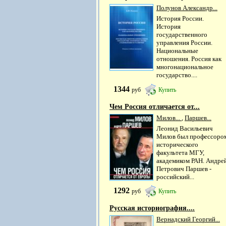
Полунов Александр...
История России.
История
государственного
управления России.
Национальные
отношения. Россия как
многонациональное
государство....
1344
руб
Купить
Чем Россия отличается от...
Милов...
,
Паршев...
Леонид Васильевич
Милов был профессоро
исторического
факультета МГУ,
академиком РАН. Андре
Петрович Паршев -
российский...
1292
руб
Купить
Русская историография....
Вернадский Георгий...