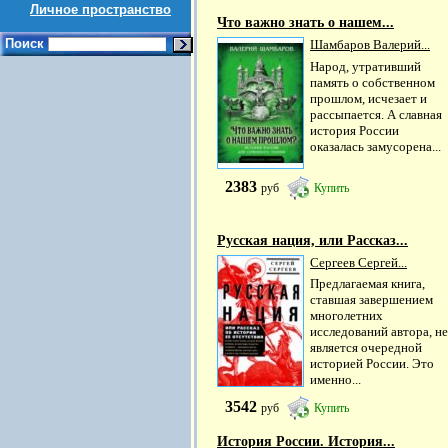
Личное пространство
Что важно знать о нашем...
Поиск
Шамбаров Валерий...
Народ, утративший
память о собственном
прошлом, исчезает и
рассыпается. А славная
история России
оказалась замусорена...
2383
руб
Купить
Русская нация, или Рассказ...
Сергеев Сергей...
Предлагаемая книга,
ставшая завершением
многолетних
исследований автора, не
является очередной
историей России. Это
именно...
3542
руб
Купить
История России. История...