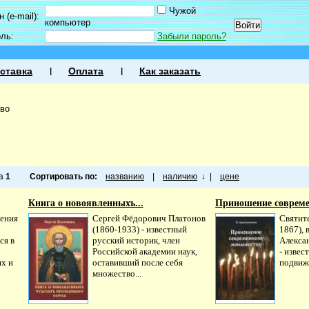
Чужой
 (e-mail):
компьютер
оль:
Забыли пароль?
ставка
Оплата
Как заказать
во
ца
1
Сортировать по:
названию
|
наличию
↓
|
цене
Книга о новоявленныхъ...
Приношение совреме
нения
Сергей Фёдорович Платонов
Святит
(1860-1933) - известный
1867),
ся в
русский историк, член
Алекса
Российской академии наук,
- извес
ях и
оставивший после себя
подвижн
множество...