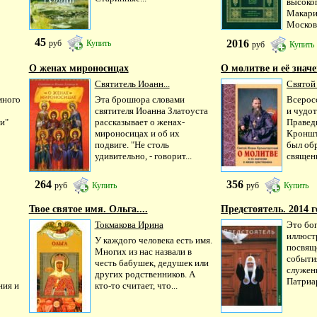
высоко
Макари
Московс
45
2016
руб
Купить
руб
Купить
О женах мироносицах
О молитве и её значен
Святитель Иоанн...
Святой 
много
Эта брошюра словами
Всерос
святителя Иоанна Златоуста
и чудо
и"
рассказывает о женах-
Правед
мироносицах и об их
Кроншт
подвиге. "Не столь
был об
удивительно, - говорит...
священн
264
356
руб
Купить
руб
Купить
Твое святое имя. Ольга....
Предстоятель. 2014 г
Токмакова Ирина
Это бо
иллюст
У каждого человека есть имя.
посвящ
Многих из нас назвали в
событи
честь бабушек, дедушек или
служен
других родственников. А
Патриар
ния и
кто-то считает, что...