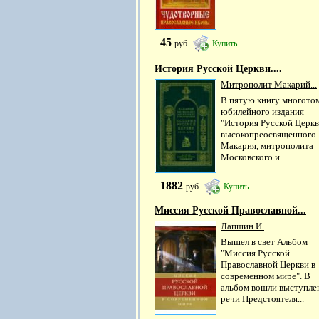
45
руб
Купить
История Русской Церкви....
Митрополит Макарий...
В пятую книгу многото
юбилейного издания
"История Русской Церкв
высокопреосвященного
Макария, митрополита
Московского и...
1882
руб
Купить
Миссия Русской Православной...
Лапшин И.
Вышел в свет Альбом
"Миссия Русской
Православной Церкви в
современном мире". В
альбом вошли выступле
речи Предстоятеля...