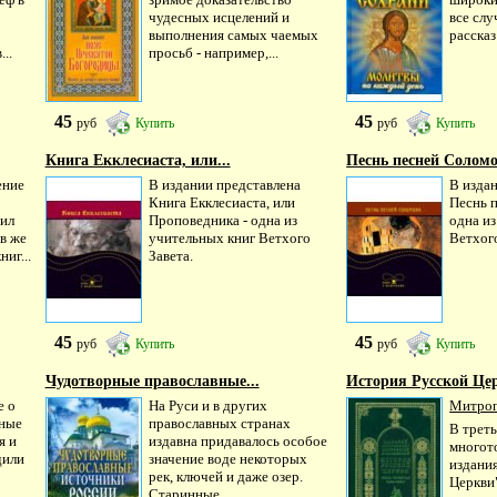
чудесных исцелений и
все слу
выполнения самых чаемых
рассказ
..
просьб - например,...
45
45
руб
Купить
руб
Купить
Книга Екклесиаста, или...
Песнь песней Солом
ение
В издании представлена
В изда
Книга Екклесиаста, или
Песнь 
ил
Проповедника - одна из
одна и
в же
учительных книг Ветхого
Ветхого
ниг...
Завета.
45
45
руб
Купить
руб
Купить
Чудотворные православные...
История Русской Цер
е о
На Руси и в других
Митроп
рные
православных странах
В трет
я и
издавна придавалось особое
многот
дили
значение воде некоторых
издани
рек, ключей и даже озер.
Церкви
Старинные...