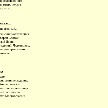
преосвященного
я, митрополита
кого и...
ие в...
праведный...
сийский молитвенник
творец Святой
ный Иоанн
адтский, Чудотворец,
разцом православного
ика не...
од
гато
рированное издание,
ённое главным
ям прошедшего года
ия Святейшего
ха Московского и...