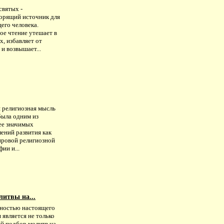
святых -
орящий источник для
его человека.
ое чтение утешает в
х, избавляет от
и возвышает...
я религиозная мысль
была одним из
ее значимых
ений развития как
ровой религиозной
ии и...
литвы на...
ностью настоящего
 является не только
й подбор молитв на