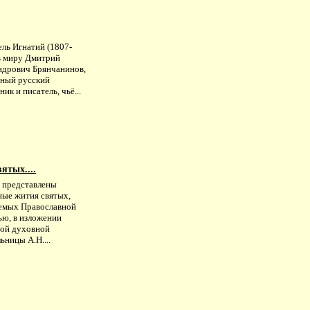
ель Игнатий (1807-
 в миру Дмитрий
ндрович Брянчанинов,
тный русский
ик и писатель, чьё...
ятых....
е представлены
ные жития святых,
емых Православной
ью, в изложении
ной духовной
ьницы А.Н....