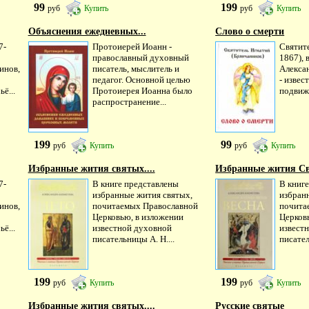
99
199
руб
Купить
руб
Купить
Объяснения ежедневных...
Слово о смерти
7-
Протоиерей Иоанн -
Святит
православный духовный
1867),
инов,
писатель, мыслитель и
Алекса
педагог. Основной целью
- извес
ё...
Протоиерея Иоанна было
подвижн
распространение...
199
99
руб
Купить
руб
Купить
Избранные жития святых....
Избранные жития Св
7-
В книге представлены
В книг
избранные жития святых,
избран
инов,
почитаемых Православной
почита
Церковью, в изложении
Церков
ё...
известной духовной
извест
писательницы А. Н....
писател
199
199
руб
Купить
руб
Купить
Избранные жития святых....
Русские святые