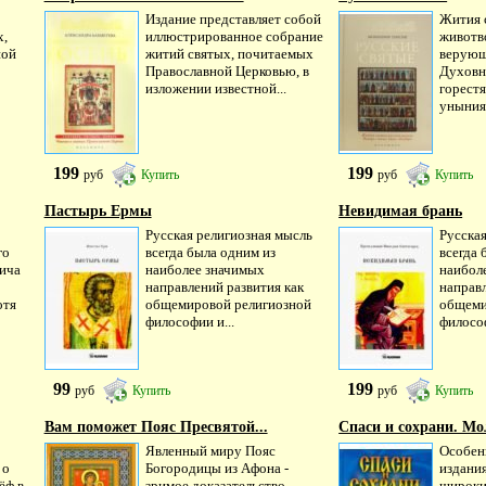
Издание представляет собой
Жития 
х,
иллюстрированное собрание
животв
ной
житий святых, почитаемых
верующ
Православной Церковью, в
Духовн
изложении известной...
горестя
уныния 
199
199
руб
Купить
руб
Купить
Пастырь Ермы
Невидимая брань
Русская религиозная мысль
Русска
го
всегда была одним из
всегда 
вича
наиболее значимых
наибол
направлений развития как
направл
отя
общемировой религиозной
общеми
философии и...
философ
99
199
руб
Купить
руб
Купить
Вам поможет Пояс Пресвятой...
Спаси и сохрани. Мо
Явленный миру Пояс
Особен
 о
Богородицы из Афона -
издания
ёф в
зримое доказательство
широки