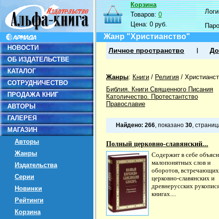
Корзина
Логин
Товаров:
0
Цена:
0 руб.
Пар
Жанр "Христианство"
НОВОСТИ
Личное пространство
До
ОБ ИЗДАТЕЛЬСТВЕ
КАТАЛОГ
Жанры
:
Книги
/
Религия
/
Христианст
СОТРУДНИЧЕСТВО
Библия. Книги Священного Писания
ПРОДАЖА КНИГ
Католичество. Протестантство
Православие
АВТОРЫ
ГАЛЕРЕЯ
Найдено:
266
, показано
30
, страни
МАГАЗИН
Авторы
Полный церковно-славянский...
Жанры
Содержит в себе объяс
малопонятных слов и
Издательства
оборотов, встречающих
Серии
церковно-славянских и
древнерусских рукопис
Новинки
книгах....
Рейтинги
Корзина