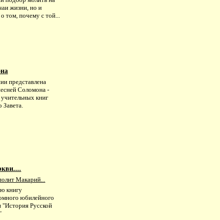
чаи жизни, но и
 о том, почему с той...
она
нии представлена
песней Соломона -
з учительных книг
 Завета.
кви....
олит Макарий...
ью книгу
омного юбилейного
я "История Русской
"