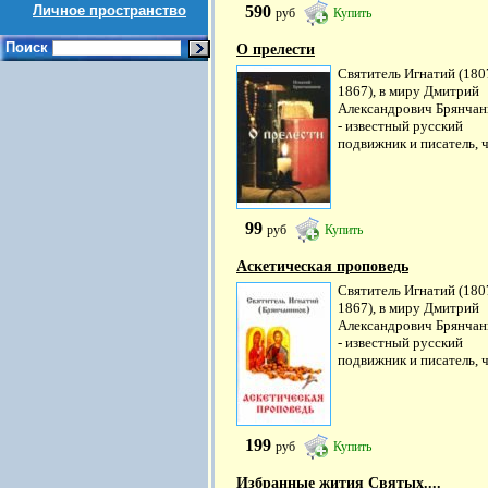
Личное пространство
590
руб
Купить
Поиск
О прелести
Святитель Игнатий (180
1867), в миру Дмитрий
Александрович Брянчан
- известный русский
подвижник и писатель, чь
99
руб
Купить
Аскетическая проповедь
Святитель Игнатий (180
1867), в миру Дмитрий
Александрович Брянчан
- известный русский
подвижник и писатель, чь
199
руб
Купить
Избранные жития Святых....