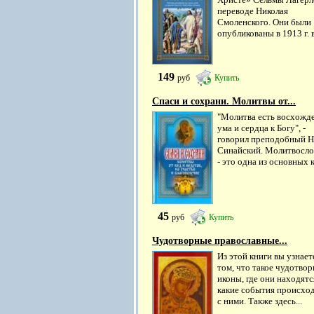
переводе Николая
Смоленского. Они были
опубликованы в 1913 г. в.
149
руб
Купить
Спаси и сохрани. Молитвы от...
"Молитва есть восхожд
ума и сердца к Богу", -
говорил преподобный Н
Синайский. Молитвосло
- это одна из основных к
45
руб
Купить
Чудотворные православные...
Из этой книги вы узнает
том, что такое чудотво
иконы, где они находятс
какие события происхо
с ними. Также здесь...