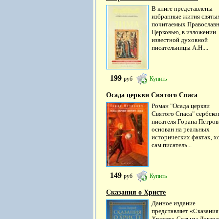
В книге представлены
избранные жития святы
почитаемых Православ
Церковью, в изложении
известной духовной
писательницы А.Н....
199
руб
Купить
Осада церкви Святого Спаса
Роман "Осада церкви
Святого Спаса" сербско
писателя Горана Петро
основан на реальных
исторических фактах, х
сам писатель...
149
руб
Купить
Сказания о Христе
Данное издание
представляет «Сказания
Христе» Сельмы Лагерл