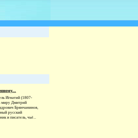
нному...
ель Игнатий (1807-
 в миру Дмитрий
ндрович Брянчанинов,
тный русский
ик и писатель, чьё...