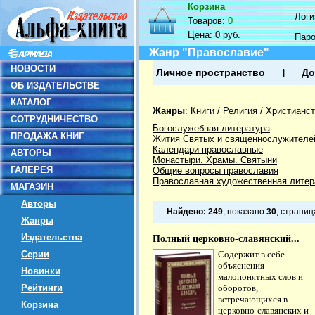
Корзина
Логин
Товаров:
0
Цена:
0 руб.
Пар
Жанр "Православие"
НОВОСТИ
Личное пространство
До
ОБ ИЗДАТЕЛЬСТВЕ
КАТАЛОГ
Жанры
:
Книги
/
Религия
/
Христианст
СОТРУДНИЧЕСТВО
Богослужебная литература
ПРОДАЖА КНИГ
Жития Святых и священнослужителе
Календари православные
АВТОРЫ
Монастыри. Храмы. Святыни
ГАЛЕРЕЯ
Общие вопросы православия
Православная художественная литер
МАГАЗИН
Авторы
Найдено:
249
, показано
30
, страни
Жанры
Издательства
Полный церковно-славянский...
Серии
Содержит в себе
объяснения
Новинки
малопонятных слов и
Рейтинги
оборотов,
встречающихся в
Корзина
церковно-славянских и