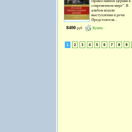
Православной Церкви в
современном мире". В
альбом вошли
выступления и речи
Предстоятеля...
8400
руб
Купить
1
2
3
4
5
6
7
8
9