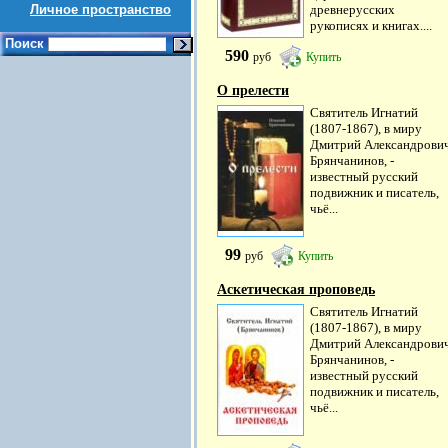
Личное пространство
древнерусских
рукописях и книгах....
Поиск
590
руб
Купить
О прелести
Святитель Игнатий
(1807-1867), в миру
Дмитрий Александрови
Брянчанинов, -
известный русский
подвижник и писатель,
чьё...
99
руб
Купить
Аскетическая проповедь
Святитель Игнатий
(1807-1867), в миру
Дмитрий Александрови
Брянчанинов, -
известный русский
подвижник и писатель,
чьё...