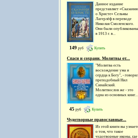
Данное издание
представляет «Сказания
о Христе» Сельмы
Лагерлёф в переводе
Николая Смоленского.
Они были опубликован
в 1913 г. в...
149
руб
Купить
Спаси и сохрани. Молитвы от...
"Молитва есть
восхождение ума и
сердца к Богу", - говори
преподобный Нил
Синайский.
Молитвослов же - это
одна из основных книг...
45
руб
Купить
Чудотворные православные...
Из этой книги вы узнает
о том, что такое
чудотворные иконы, где