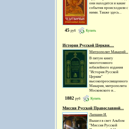
они находятся и какие
события происходили с
ними. Также здесь...
45
руб
Купить
История Русской Церкви....
Митрополит Макарий...
В пятую книгу
многотомного
юбилейного издания
"История Русской
Церкви"
высокопреосвященного
Макария, митрополита
Московского и...
1882
руб
Купить
Миссия Русской Православной...
Лапшин И.
Вышел в свет Альбом
"Миссия Русской