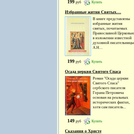
199
руб
Купить
Избранные жития Святых....
В книге представлены
избранные жития
святых, почитаемых
Православной Церковью
в изложении известной
духовной писательницы
А.Н....
199
руб
Купить
Осада церкви Святого Спаса
Роман "Осада церкви
Святого Спаса"
сербского писателя
Горана Петровича
основан на реальных
исторических фактах,
хотя сам писатель...
149
руб
Купить
Сказания о Христе