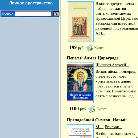
Личное пространство
В книге представлены
избранные жития
Поиск
святых, почитаемых
Православной Церковью
в изложении известной
духовной писательницы
А.Н....
199
руб
Купить
Пепел и Алмаз Царьграда
Шишкин Алексей...
Византийская империя,
оплот восточного
христианства, давно
превратилась в пепел
истории. Византийские
святые вознесены над...
1109
руб
Купить
Преподобный Симеон. Новый...
М...
,
Епископ...
В сборник материалов