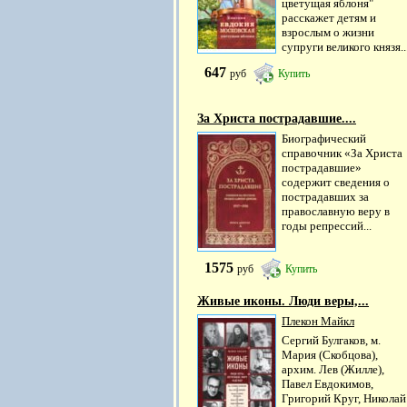
цветущая яблоня"
расскажет детям и
взрослым о жизни
супруги великого князя..
647
руб
Купить
За Христа пострадавшие....
Биографический
справочник «За Христа
пострадавшие»
содержит сведения о
пострадавших за
православную веру в
годы репрессий...
1575
руб
Купить
Живые иконы. Люди веры,...
Плекон Майкл
Сергий Булгаков, м.
Мария (Скобцова),
архим. Лев (Жилле),
Павел Евдокимов,
Григорий Круг, Николай