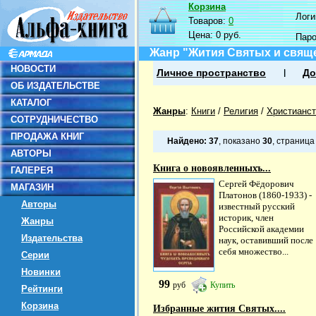
Корзина
Логин
Товаров:
0
Цена:
0 руб.
Пар
Жанр "Жития Святых и свящ
НОВОСТИ
Личное пространство
До
ОБ ИЗДАТЕЛЬСТВЕ
КАТАЛОГ
Жанры
:
Книги
/
Религия
/
Христианст
СОТРУДНИЧЕСТВО
ПРОДАЖА КНИГ
Найдено:
37
, показано
30
, страниц
АВТОРЫ
Книга о новоявленныхъ...
ГАЛЕРЕЯ
Сергей Фёдорович
МАГАЗИН
Платонов (1860-1933) -
Авторы
известный русский
историк, член
Жанры
Российской академии
Издательства
наук, оставивший после
себя множество...
Серии
Новинки
99
руб
Купить
Рейтинги
Корзина
Избранные жития Святых....