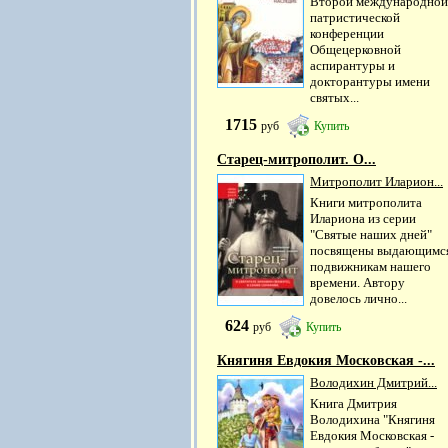
Второй международной
патристической
конференции
Общецерковной
аспирантуры и
докторантуры имени
святых...
1715
руб
Купить
Старец-митрополит. О...
Митрополит Иларион...
Книги митрополита
Илариона из серии
"Святые наших дней"
посвящены выдающимс
подвижникам нашего
времени. Автору
довелось лично...
624
руб
Купить
Княгиня Евдокия Московская -...
Володихин Дмитрий...
Книга Дмитрия
Володихина "Княгиня
Евдокия Московская -