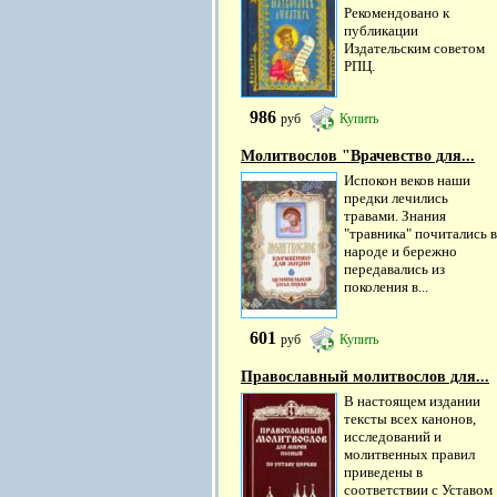
Рекомендовано к
публикации
Издательским советом
РПЦ.
986
руб
Купить
Молитвослов "Врачевство для...
Испокон веков наши
предки лечились
травами. Знания
"травника" почитались в
народе и бережно
передавались из
поколения в...
601
руб
Купить
Православный молитвослов для...
В настоящем издании
тексты всех канонов,
исследований и
молитвенных правил
приведены в
соответствии с Уставом