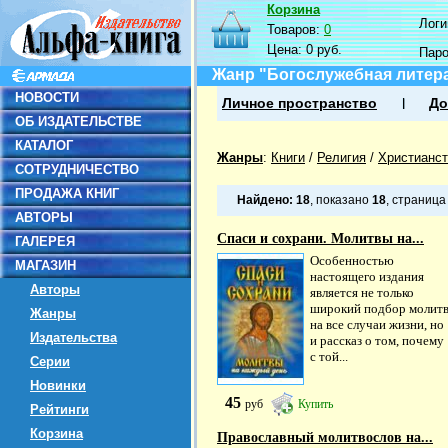
Корзина
Логин
Товаров:
0
Цена:
0 руб.
Пар
Жанр "Богослужебная литер
НОВОСТИ
Личное пространство
До
ОБ ИЗДАТЕЛЬСТВЕ
КАТАЛОГ
Жанры
:
Книги
/
Религия
/
Христианст
СОТРУДНИЧЕСТВО
ПРОДАЖА КНИГ
Найдено:
18
, показано
18
, страниц
АВТОРЫ
Спаси и сохрани. Молитвы на...
ГАЛЕРЕЯ
Особенностью
МАГАЗИН
настоящего издания
Авторы
является не только
широкий подбор молит
Жанры
на все случаи жизни, но
Издательства
и рассказ о том, почему
с той...
Серии
Новинки
45
руб
Купить
Рейтинги
Корзина
Православный молитвослов на...