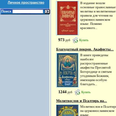
Личное пространство
В издание вошли
основные православные
Поиск
молитвы и молитвенные
правила для чтения на
церковнославянском
языке. Помимо
красивого...
973
руб
Купить
Благодатный покров. Акафисты...
В книге приведены
наиболее
распространенные
акафисты Пресвятой
Богородице и святым
угодникам Божиим,
имеющим особую
благодать...
1244
руб
Купить
Молитвослов и Псалтирь на...
Молитвослов и Псалтир
на церковнославянском
языке.