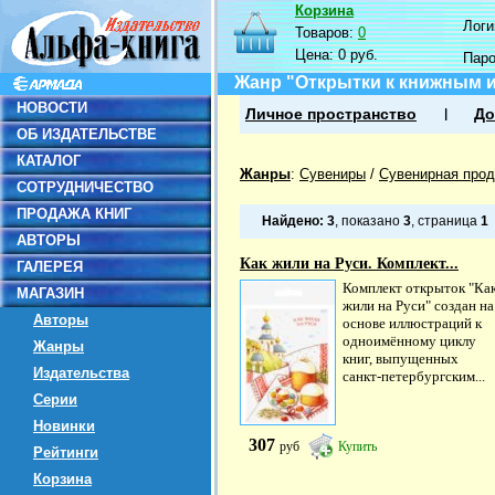
Корзина
Логин
Товаров:
0
Цена:
0 руб.
Пар
Жанр "Открытки к книжным 
НОВОСТИ
Личное пространство
До
ОБ ИЗДАТЕЛЬСТВЕ
КАТАЛОГ
Жанры
:
Сувениры
/
Сувенирная прод
СОТРУДНИЧЕСТВО
ПРОДАЖА КНИГ
Найдено:
3
, показано
3
, страница
1
АВТОРЫ
Как жили на Руси. Комплект...
ГАЛЕРЕЯ
Комплект открыток "Ка
МАГАЗИН
жили на Руси" создан на
Авторы
основе иллюстраций к
одноимённому циклу
Жанры
книг, выпущенных
Издательства
санкт-петербургским...
Серии
Новинки
307
руб
Купить
Рейтинги
Корзина