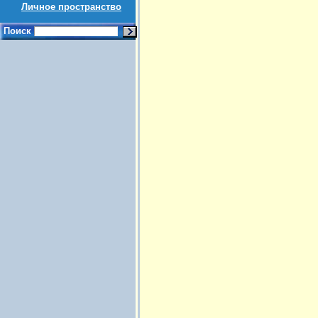
Личное пространство
Поиск