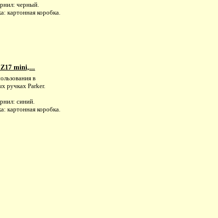
ернил: черный.
а: картонная коробка.
17 mini,...
ользования в
х ручках Parker.
рнил: синий.
а: картонная коробка.