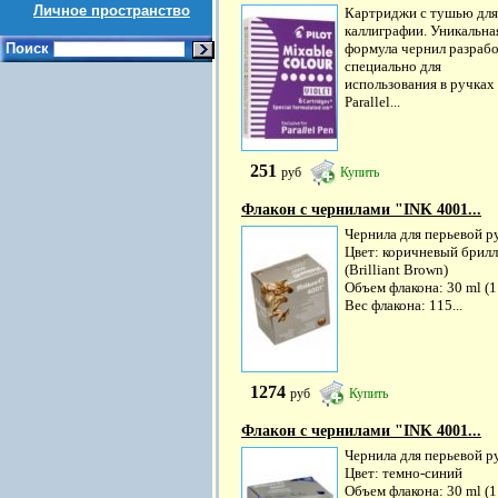
Личное пространство
Картриджи с тушью для
каллиграфии. Уникальна
Поиск
формула чернил разраб
специально для
использования в ручках 
Parallel...
251
руб
Купить
Флакон с чернилами "INK 4001...
Чернила для перьевой р
Цвет: коричневый брил
(Brilliant Brown)
Объем флакона: 30 ml (1
Вес флакона: 115...
1274
руб
Купить
Флакон с чернилами "INK 4001...
Чернила для перьевой р
Цвет: темно-синий
Объем флакона: 30 ml (1