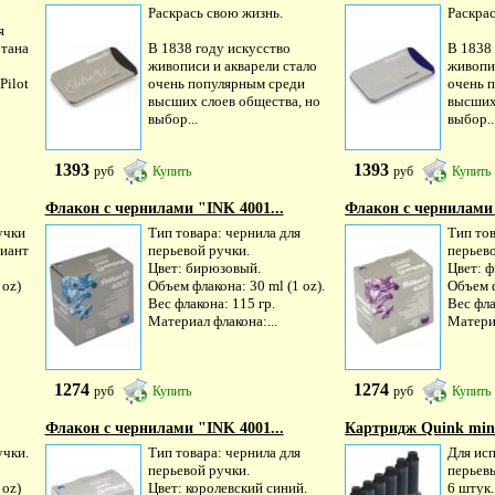
Раскрась свою жизнь.
Раскрас
я
отана
В 1838 году искусство
В 1838
живописи и акварели стало
живопис
Pilot
очень популярным среди
очень 
высших слоев общества, но
высших
выбор...
выбор..
1393
1393
руб
Купить
руб
Купить
Флакон с чернилами "INK 4001...
Флакон с чернилами 
учки
Тип товара: чернила для
Тип тов
лиант
перьевой ручки.
перьев
Цвет: бирюзовый.
Цвет: 
 oz)
Объем флакона: 30 ml (1 oz).
Объем ф
Вес флакона: 115 гр.
Вес фла
Материал флакона:...
Материа
1274
1274
руб
Купить
руб
Купить
Флакон с чернилами "INK 4001...
Картридж Quink mini
учки.
Тип товара: чернила для
Для исп
перьевой ручки.
перьевы
 oz)
Цвет: королевский синий.
6 штук.