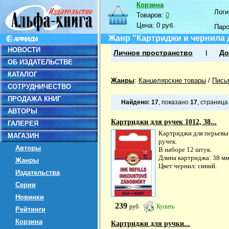
Корзина
Логин
Товаров:
0
Цена:
0 руб.
Пар
Жанр "Картриджи и чернила 
НОВОСТИ
Личное пространство
До
ОБ ИЗДАТЕЛЬСТВЕ
КАТАЛОГ
Жанры
:
Канцелярские товары
/
Пись
СОТРУДНИЧЕСТВО
ПРОДАЖА КНИГ
Найдено:
17
, показано
17
, страниц
АВТОРЫ
Картриджи для ручек 1012, 38...
ГАЛЕРЕЯ
Картриджи для перьевы
МАГАЗИН
ручек.
Авторы
В наборе 12 штук.
Длина картриджа: 38 мм
Жанры
Цвет чернил: синий.
Издательства
Серии
Новинки
239
руб
Купить
Рейтинги
Корзина
Картриджи для ручки...