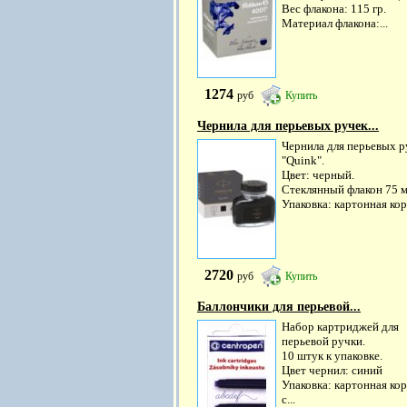
Вес флакона: 115 гр.
Материал флакона:...
1274
руб
Купить
Чернила для перьевых ручек...
Чернила для перьевых р
"Quink".
Цвет: черный.
Стеклянный флакон 75 м
Упаковка: картонная кор
2720
руб
Купить
Баллончики для перьевой...
Набор картриджей для
перьевой ручки.
10 штук к упаковке.
Цвет чернил: синий
Упаковка: картонная ко
с...