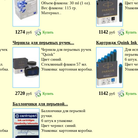
Объем флакона: 30 ml (1 oz).
Цвет ч
Вес флакона: 115 гр.
Упаковк
Материал...
1274
1142
руб
Купить
руб
Купить
Чернила для перьевых ручек...
Картридж Quink Ink Z
учек
Чернила для перьевых ручек
Для исп
"Quink"
перьевы
Цвет синий.
6 штук.
л.
Стеклянный флакон 57 мл.
Цвет че
обка.
Упаковка: картонная коробка.
Упаковк
2720
1142
руб
Купить
руб
Купить
Баллончики для перьевой...
Баллончики для перьевой
ручки.
6 штук в упаковке.
Цвет чернил: синий.
робка
Упаковка: картонная коробка.