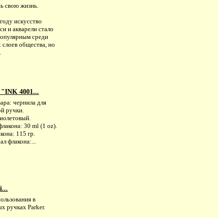
ь свою жизнь.
 году искусство
и и акварели стало
популярным среди
 слоев общества, но
.
"INK 4001...
ара: чернила для
ой ручки.
фиолетовый.
лакона: 30 ml (1 oz).
кона: 115 гр.
л флакона:...
...
ользования в
х ручках Parker.