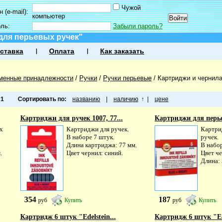
Чужой
 (e-mail):
компьютер
оль:
Забыли пароль?
для перьевых ручек"
ставка
Оплата
Как заказать
менные принадлежности
/
Ручки
/
Ручки перьевые
/
Картриджи и чернила
а
1
Сортировать по:
названию
|
наличию
↑
|
цене
Картриджи для ручек 1007, 77...
Картриджи для перье
х
Картриджи для ручек.
Картри
В наборе 7 штук.
ручек.
Длина картриджа: 77 мм.
В набор
.
Цвет чернил: синий.
Цвет че
Длина: 
354
187
руб
Купить
руб
Купить
Картридж 6 штук "Edelstein...
Картридж 6 штук "Ede