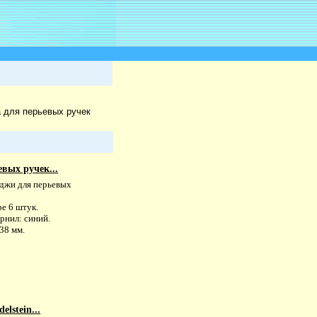
 для перьевых ручек
вых ручек...
джи для перьевых
е 6 штук.
рнил: синий.
38 мм.
lstein...