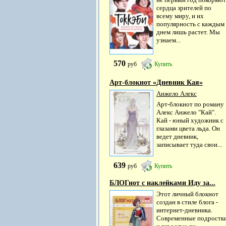
сердца зрителей по
всему миру, и их
популярность с каждым
днем лишь растет. Мы
узнаем...
570
руб
Купить
Арт-блокнот «Дневник Кая»
Анжело Алекс
Арт-блокнот по роману
Алекс Анжело "Кай".
Кай - юный художник с
глазами цвета льда. Он
ведет дневник,
записывает туда свои...
639
руб
Купить
БЛОГнот с наклейками Иду за...
Этот личный блокнот
создан в стиле блога -
интернет-дневника.
Современные подростк