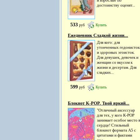
и взрослые по
достоинству оценят...
533
руб
Купить
Ежедневник Сладкой жизни...
Для кого: для
утонченных гедонисток
и здоровых эгоисток.
Для девушек, девочек и
женщин со вкусом к
жизни и десертам. Для
сладких...
599
руб
Купить
Блокнот K-POP. Твой яркий...
"Отличный аксессуар
для тех, у кого К-РОР
занимает особое место 
сердце! Стильный
блокнот формата А5 с
цитатами и фактами