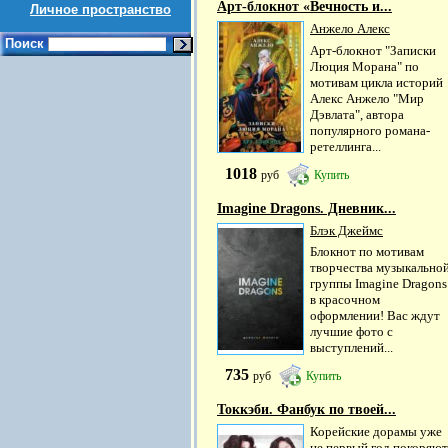
Арт-блокнот «Вечность и...
Личное пространство
Анжело Алекс
Поиск
Арт-блокнот "Записки
Люция Морана" по
мотивам цикла историй
Алекс Анжело "Мир
Дэвлата", автора
популярного романа-
ретеллинга...
1018
руб
Купить
Imagine Dragons. Дневник...
Блэк Джеймс
Блокнот по мотивам
творчества музыкально
группы Imagine Dragons
в красочном
оформлении! Вас ждут
лучшие фото с
выступлений...
735
руб
Купить
Токкэби. Фанбук по твоей...
Корейские дорамы уже
не первый год покоряют