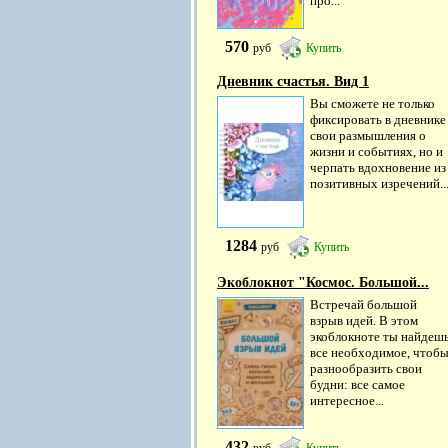
про...
570
руб
Купить
Дневник счастья. Вид 1
Вы сможете не только
фиксировать в дневнике
свои размышления о
жизни и событиях, но и
черпать вдохновение из
позитивных изречений..
1284
руб
Купить
Экоблокнот "Космос. Большой...
Встречай большой
взрыв идей. В этом
экоблокноте ты найдеш
все необходимое, чтоб
разнообразить свои
будни: все самое
интересное...
432