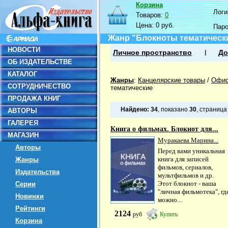
Корзина
Логин
Товаров:
0
Цена:
0 руб.
Пар
Жанр "Блокноты тематическ
НОВОСТИ
Личное пространство
До
ОБ ИЗДАТЕЛЬСТВЕ
КАТАЛОГ
Жанры
:
Канцелярские товары
/
Офис
СОТРУДНИЧЕСТВО
тематические
ПРОДАЖА КНИГ
Найдено:
34
, показано
30
, страниц
АВТОРЫ
ГАЛЕРЕЯ
Книга о фильмах. Блокнот для...
МАГАЗИН
Муракаева Марина...
Авторы
Перед вами уникальная
книга для записей
Жанры
фильмов, сериалов,
Издательства
мультфильмов и др.
Этот блокнот - ваша
Серии
"личная фильмотека", гд
Новинки
можно...
Рейтинги
2124
руб
Купить
Корзина