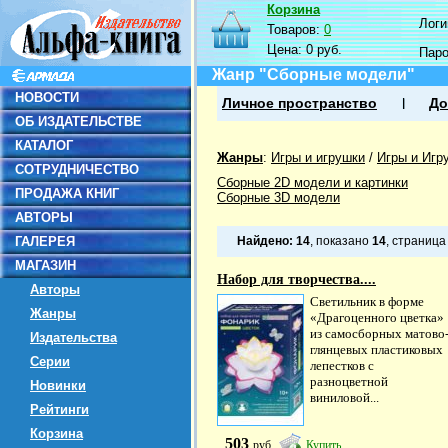
Корзина
Логин
Товаров:
0
Цена:
0 руб.
Пар
Жанр "Сборные модели"
НОВОСТИ
Личное пространство
До
ОБ ИЗДАТЕЛЬСТВЕ
КАТАЛОГ
Жанры
:
Игры и игрушки
/
Игры и Игр
СОТРУДНИЧЕСТВО
Сборные 2D модели и картинки
ПРОДАЖА КНИГ
Сборные 3D модели
АВТОРЫ
ГАЛЕРЕЯ
Найдено:
14
, показано
14
, страниц
МАГАЗИН
Набор для творчества....
Авторы
Светильник в форме
Жанры
«Драгоценного цветка»
из самосборных матово
Издательства
глянцевых пластиковых
Серии
лепестков с
разноцветной
Новинки
виниловой...
Рейтинги
Корзина
503
руб
Купить