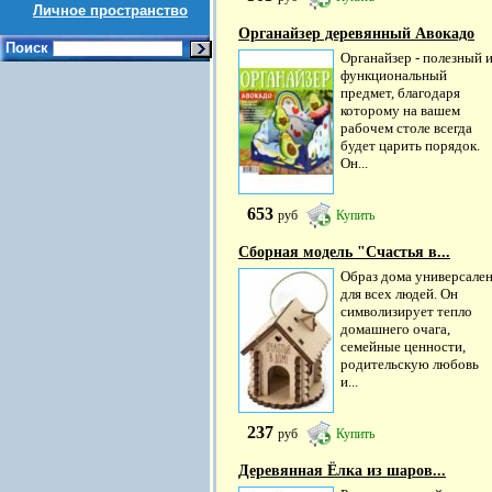
Личное пространство
Органайзер деревянный Авокадо
Поиск
Органайзер - полезный 
функциональный
предмет, благодаря
которому на вашем
рабочем столе всегда
будет царить порядок.
Он...
653
руб
Купить
Сборная модель "Счастья в...
Образ дома универсале
для всех людей. Он
символизирует тепло
домашнего очага,
семейные ценности,
родительскую любовь
и...
237
руб
Купить
Деревянная Ёлка из шаров...