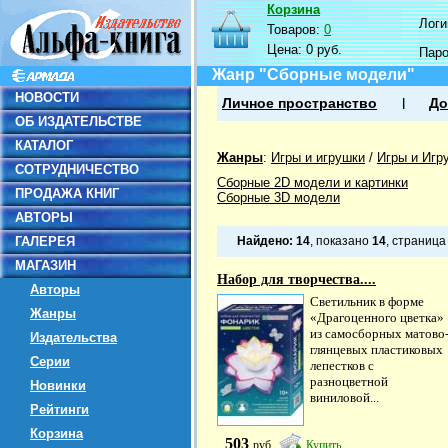
Корзина
Логин
Товаров:
0
Цена:
0 руб.
Пар
Жанр "Сборные модели"
НОВОСТИ
Личное пространство
До
ОБ ИЗДАТЕЛЬСТВЕ
КАТАЛОГ
Жанры
:
Игры и игрушки
/
Игры и Игр
СОТРУДНИЧЕСТВО
Сборные 2D модели и картинки
ПРОДАЖА КНИГ
Сборные 3D модели
АВТОРЫ
ГАЛЕРЕЯ
Найдено:
14
, показано
14
, страниц
МАГАЗИН
Набор для творчества....
Авторы
Светильник в форме
Жанры
«Драгоценного цветка»
из самосборных матово
Издательства
глянцевых пластиковых
Серии
лепестков с
разноцветной
Новинки
виниловой...
Рейтинги
Корзина
503
руб
Купить