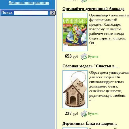
Личное пространство
Органайзер деревянный Авокадо
Поиск
Органайзер - полезный 
функциональный
предмет, благодаря
которому на вашем
рабочем столе всегда
будет царить порядок.
Он...
653
руб
Купить
Сборная модель "Счастья в...
Образ дома универсале
для всех людей. Он
символизирует тепло
домашнего очага,
семейные ценности,
родительскую любовь
и...
237
руб
Купить
Деревянная Ёлка из шаров...