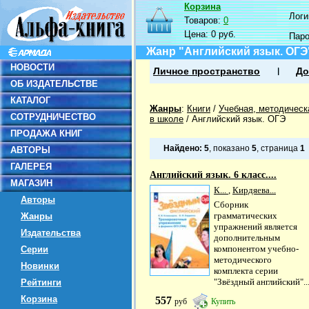
Корзина
Логин
Товаров:
0
Цена:
0 руб.
Пар
Жанр "Английский язык. ОГЭ
НОВОСТИ
Личное пространство
До
ОБ ИЗДАТЕЛЬСТВЕ
КАТАЛОГ
Жанры
:
Книги
/
Учебная, методическ
СОТРУДНИЧЕСТВО
в школе
/
Английский язык. ОГЭ
ПРОДАЖА КНИГ
Найдено:
5
, показано
5
, страница
1
АВТОРЫ
ГАЛЕРЕЯ
Английский язык. 6 класс....
МАГАЗИН
К...
,
Кирдяева...
Авторы
Сборник
грамматических
Жанры
упражнений является
Издательства
дополнительным
компонентом учебно-
Серии
методического
Новинки
комплекта серии
"Звёздный английский"..
Рейтинги
Корзина
557
руб
Купить