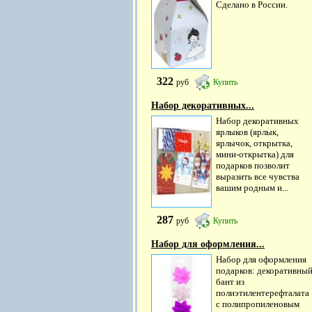
Сделано в России.
322
руб
Купить
Набор декоративных...
Набор декоративных
ярлыков (ярлык,
ярлычок, открытка,
мини-открытка) для
подарков позволит
выразить все чувства
вашим родным и...
287
руб
Купить
Набор для оформления...
Набор для оформления
подарков: декоративны
бант из
полиэтилентерефталата
с полипропиленовым