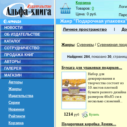
Корзина
Логин
Товаров:
0
Цена:
0 руб.
Пар
Жанр "Подарочная упаковка
НОВОСТИ
Личное пространство
До
ОБ ИЗДАТЕЛЬСТВЕ
КАТАЛОГ
Жанры
:
Сувениры
/
Сувенирная прод
СОТРУДНИЧЕСТВО
ПРОДАЖА КНИГ
Найдено:
284
, показано
30
, страни
АВТОРЫ
Бумага для упаковки подарков...
ГАЛЕРЕЯ
Набор для
МАГАЗИН
декорирования и
Авторы
творчества состоит из
10 листов плотной
Жанры
бумаги разного дизайна
Издательства
размером 46х85 см в
несколько сложений...
Серии
Новинки
1214
руб
Купить
Рейтинги
Корзина
Подарочная коробка Домик...