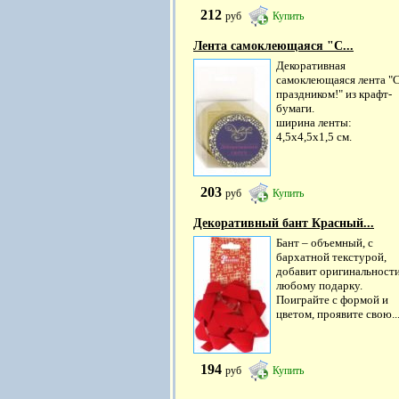
212
руб
Купить
Лента самоклеющаяся "С...
Декоративная
самоклеющаяся лента "
праздником!" из крафт-
бумаги.
ширина ленты:
4,5х4,5х1,5 см.
203
руб
Купить
Декоративный бант Красный...
Бант – объемный, с
бархатной текстурой,
добавит оригинальност
любому подарку.
Поиграйте с формой и
цветом, проявите свою..
194
руб
Купить