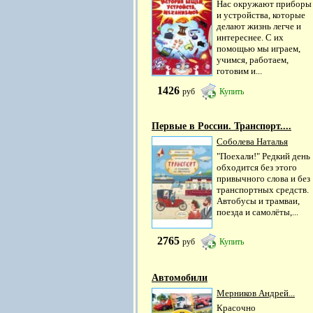
Нас окружают приборы
и устройства, которые
делают жизнь легче и
интереснее. С их
помощью мы играем,
учимся, работаем,
готовим и...
1426
руб
Купить
Первые в России. Транспорт....
Соболева Наталья
"Поехали!" Редкий день
обходится без этого
привычного слова и без
транспортных средств.
Автобусы и трамваи,
поезда и самолёты,...
2765
руб
Купить
Автомобили
Мерников Андрей...
Красочно