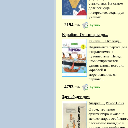
статистика. На самом
деле всё куда
интереснее, ведь идеи
учёных...
2194
руб
Купить
Корабли. От триеры до...
Ганери...
,
Окслейд...
Поднимайте паруса, мы
отправляемся в
путешествие! Перед
нами открывается
удивительная история
кораблей и
мореплавания: от
первого...
4793
руб
Купить
Здесь будет дом
Андрес...
,
Райос Соня
О том, что такое
архитектура и как она
меняет мир, в этой книг
рассказано наглядно и
просто, с подробными