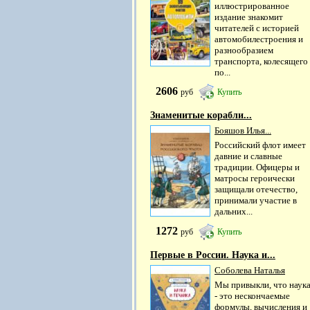
иллюстрированное
издание знакомит
читателей с историей
автомобилестроения и
разнообразием
транспорта, колесящего
по...
2606
руб
Купить
Знаменитые корабли...
Бояшов Илья...
Российский флот имеет
давние и славные
традиции. Офицеры и
матросы героически
защищали отечество,
принимали участие в
дальних...
1272
руб
Купить
Первые в России. Наука и...
Соболева Наталья
Мы привыкли, что наук
- это нескончаемые
формулы, вычисления и