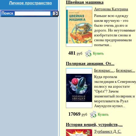
Швейная машинка
Личное пространство
Антонова Катерина
Поиск
Раньше всю одежду
шили вручную - это
было очень долго и
дорого. Но неутомимые
изобретатели снова и
снова предпринимали
попытки...
481
руб
Купить
Полярная авиация. От...
Белокрыс...
,
Белокрыс...
Куда пропала
экспедиция к Северном
полюсу на аэростате
"Орёл"? Зачем
знаменитый полярник и
мореплаватель Руал
Амундсен купил...
17069
руб
Купить
История вещей, устройств,...
Турбанист Д. С.