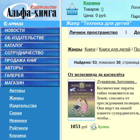
Корзина
Логин
Товаров:
0
Цена:
0 руб.
Пар
Жанр "Техника для детей"
НОВОСТИ
Личное пространство
До
ОБ ИЗДАТЕЛЬСТВЕ
КАТАЛОГ
Жанры
:
Книги
/
Книги для детей
/
По
СОТРУДНИЧЕСТВО
ПРОДАЖА КНИГ
Найдено:
53
, показано
30
, страниц
АВТОРЫ
От велосипеда до космолёта
ГАЛЕРЕЯ
Лукьянова Антонина...
МАГАЗИН
Космические пираты
Авторы
тайно появляются на
Жанры
Земле, спасаясь от
преследования полиции.
Издательства
Они ищут на нашей
Серии
планете супердвигатель,
чтобы...
Новинки
1053
руб
Купить
Рейтинги
Корзина