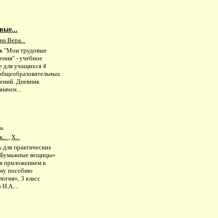
вые...
а Вера...
к "Мои трудовые
ения" - учебное
е для учащихся 4
 общеобразовательных
ений. Дневник
начен...
..
...
,
Х...
ь для практических
«Бумажные вещицы»
ся приложением к
ому пособию
огия», 3 класс
 Н.А....