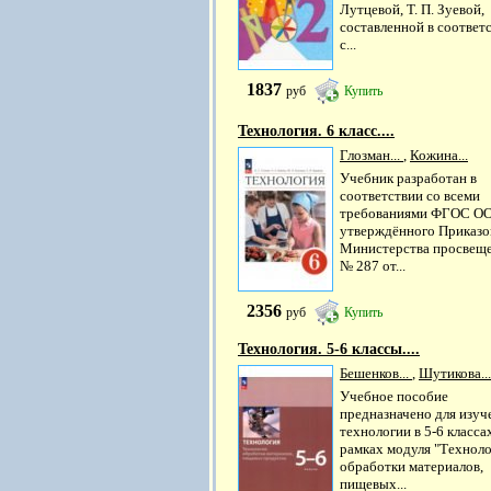
Лутцевой, Т. П. Зуевой,
составленной в соответ
с...
1837
руб
Купить
Технология. 6 класс....
Глозман...
,
Кожина...
Учебник разработан в
соответствии со всеми
требованиями ФГОС О
утверждённого Приказ
Министерства просвещ
№ 287 от...
2356
руб
Купить
Технология. 5-6 классы....
Бешенков...
,
Шутикова...
Учебное пособие
предназначено для изуч
технологии в 5-6 класса
рамках модуля "Технол
обработки материалов,
пищевых...