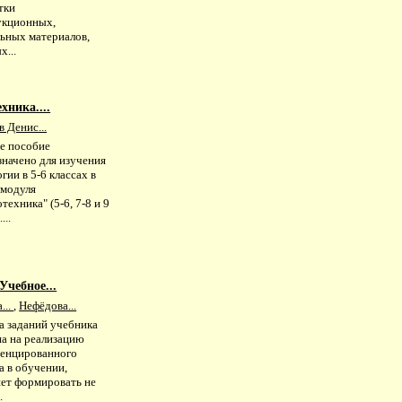
тки
укционных,
льных материалов,
...
хника....
 Денис...
е пособие
значено для изучения
гии в 5-6 классах в
 модуля
техника" (5-6, 7-8 и 9
...
Учебное...
...
,
Нефёдова...
а заданий учебника
на на реализацию
енцированного
а в обучении,
яет формировать не
.