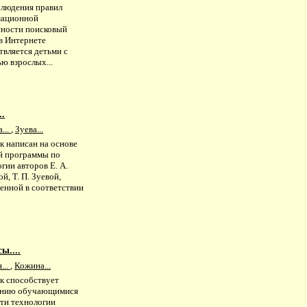
блюдения правил
ационной
сности поисковый
в Интернете
твляется детьми с
ю взрослых...
..
...
,
Зуева...
к написан на основе
й программы по
гии авторов Е. А.
й, Т. П. Зуевой,
енной в соответствии
ы....
...
,
Кожина...
к способствует
нию обучающимися
ти технологии