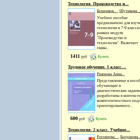
Технология. Производство и...
Бешенков...
,
Шутикова...
Учебное пособие
предназначено для изуч
технологии в 7-9 класса
рамках модуля
"Производство и
технологии". Включает
главы...
1411
руб
Купить
Трудовое обучение. 1 класс....
Ражнова Анна...
Представленные в посо
обучающие и
диагностические задани
разработаны в контекст
компетентностного под
ориентированного...
600
руб
Купить
Технология. 2 класс. Учебное...
Роговцева...
,
Богданова..