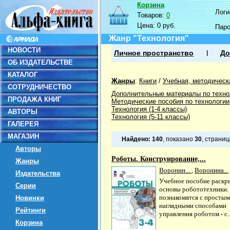
Корзина
Логин
Товаров:
0
Цена:
0 руб.
Пар
Жанр "Технология"
НОВОСТИ
Личное пространство
До
ОБ ИЗДАТЕЛЬСТВЕ
КАТАЛОГ
Жанры
:
Книги
/
Учебная, методическ
СОТРУДНИЧЕСТВО
Дополнительные материалы по техно
ПРОДАЖА КНИГ
Методические пособия по технологии
Технология (1-4 классы)
АВТОРЫ
Технология (5-11 классы)
ГАЛЕРЕЯ
МАГАЗИН
Найдено:
140
, показано
30
, страни
Авторы
Роботы. Конструирование,...
Жанры
Воронин...
,
Воронина...
Издательства
Учебное пособие раскр
Серии
основы робототехники.
познакомятся с простым
Новинки
наглядными способами
Рейтинги
управления роботом - с..
Корзина