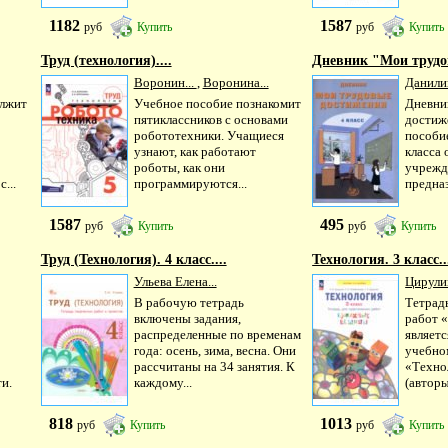
1182
1587
руб
Купить
руб
Купить
Труд (технология)....
Дневник "Мои трудо
Воронин...
,
Воронина...
Данилин
олжит
Учебное пособие познакомит
Дневни
пятиклассников с основами
достиж
робототехники. Учащиеся
пособи
узнают, как работают
класса
роботы, как они
учрежд
...
программируются...
предназ
1587
495
руб
Купить
руб
Купить
Труд (Технология). 4 класс....
Технология. 3 класс..
Ульева Елена...
Цирулик
В рабочую тетрадь
Тетрад
включены задания,
работ 
распределенные по временам
являет
года: осень, зима, весна. Они
учеб­н
рассчитаны на 34 занятия. К
«Технол
и.
каждому...
(авторы
818
1013
руб
Купить
руб
Купить