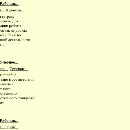
Рабочая...
...
,
Кудакова...
я тетрадь
значена для
зации работы
ся как на уроках
гии, так и во
чной деятельности.
...
Учебное...
ич...
,
Семенова...
е пособие
тано в соответствии
ованиями
льного
рственного
вательного стандарта
го...
Рабочая...
...
,
Зуева...