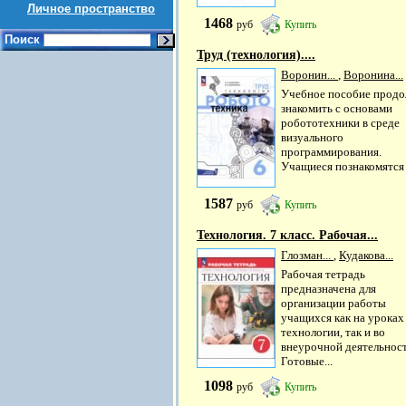
Личное пространство
1468
руб
Купить
Поиск
Труд (технология)....
Воронин...
,
Воронина...
Учебное пособие прод
знакомить с основами
робототехники в среде
визуального
программирования.
Учащиеся познакомятся с
1587
руб
Купить
Технология. 7 класс. Рабочая...
Глозман...
,
Кудакова...
Рабочая тетрадь
предназначена для
организации работы
учащихся как на уроках
технологии, так и во
внеурочной деятельност
Готовые...
1098
руб
Купить