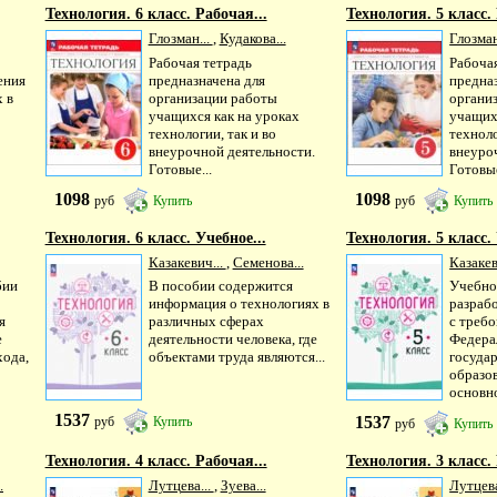
Технология. 6 класс. Рабочая...
Технология. 5 класс. 
Глозман...
,
Кудакова...
Глозман
Рабочая тетрадь
Рабоча
ения
предназначена для
предна
х в
организации работы
органи
учащихся как на уроках
учащих
технологии, так и во
техноло
внеурочной деятельности.
внеуро
Готовые...
Готовые
1098
1098
руб
Купить
руб
Купить
Технология. 6 класс. Учебное...
Технология. 5 класс. 
Казакевич...
,
Семенова...
Казакев
бии
В пособии содержится
Учебно
информация о технологиях в
разрабо
я
различных сферах
с треб
е
деятельности человека, где
Федера
хода,
объектами труда являются...
госуда
образо
основно
1537
1537
руб
Купить
руб
Купить
Технология. 4 класс. Рабочая...
Технология. 3 класс. 
.
Лутцева...
,
Зуева...
Лутцева