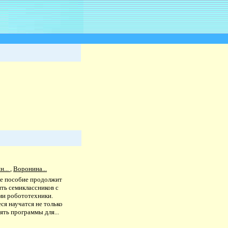
н...
,
Воронина...
е пособие продолжит
ть семиклассников с
ми робототехники.
ся научатся не только
ять программы для...