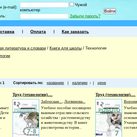
Чужой
 (e-mail):
компьютер
оль:
Забыли пароль?
ставка
Оплата
Как заказать
ая литература и словари
/
Книги для школы
/
Технология
логии
ца
1
Сортировать по:
названию
|
наличию
↓
|
цене
Труд (технология)....
Труд (технология)....
Заборская...
,
Логвинова...
Ворони
ывает
Учебное пособие посвящено
Учебно
 Дети
важным отраслям сельского
знакоми
и и
хозяйства - растениеводству
основа
и животноводству. В книге
Учащие
.
рассмотрены история...
составл