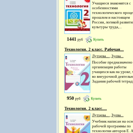
Учащиеся знакомятся с
особенностями
технологического проце
прошлом и настоящем
России, логикой развити
культуры труда,...
1441
руб
Купить
Технология. 2 класс. Рабочая...
Лутцева...
,
Зуева...
Пособие предназначено
организации работы
учащихся как на уроке, 
во внеурочной деятельн
Задания рабочей тетради
950
руб
Купить
Технология. 2 класс....
Лутцева...
,
Зуева...
Учебник написан на осн
рабочей программы по
технологии авторов Е. А