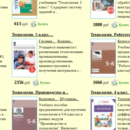
учебником "Технология. 2
обрабо
ствии
класс". Содержит систему
констр
заданий и...
тексти
пищевых
613
1880
руб
Купить
руб
Купить
Технология. 5 класс....
Технология. Робототе
Глозман...
,
Кожина...
Копосов
Учащиеся знакомятся с
Учебно
различными технологиями:
предна
ОО,
промышленными,
техноло
ом
производственными,
рамках
ения
машиностроения и
"Робото
получения материалов с...
классы).
2356
1666
руб
Купить
руб
Купить
Технология. Производство и...
Технология. 4 класс. 
Бешенков...
,
Шутикова...
Узорова
Учебное пособие
Систем
ения
предназначено для изучения
нацеле
х в
технологии в 5-6 классах в
диффер
огии
рамках модуля
подход
"Производство и
позвол
технологии". Включает
только..