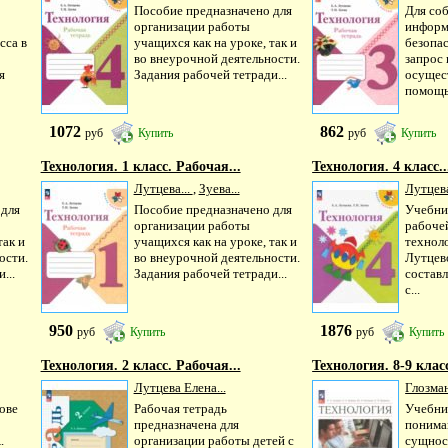
Пособие предназначено для
Для со
организации работы
информ
сса в
учащихся как на уроке, так и
безопа
во внеурочной деятельности.
запрос 
я
Задания рабочей тетради...
осущес
помощь
1072
862
руб
Купить
руб
Купить
Технология. 1 класс. Рабочая...
Технология. 4 класс..
Лутцева...
,
Зуева...
Лутцева
 для
Пособие предназначено для
Учебни
организации работы
рабоче
так и
учащихся как на уроке, так и
техноло
ости.
во внеурочной деятельности.
Лутцево
...
Задания рабочей тетради...
составл
с...
950
1876
руб
Купить
руб
Купить
Технология. 2 класс. Рабочая...
Технология. 8-9 класс
Лутцева Елена...
Глозман
ове
Рабочая тетрадь
Учебни
предназначена для
понима
.
организации работы детей с
сущнос