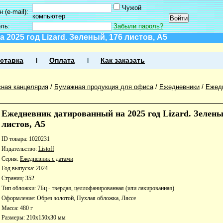
Чужой
 (e-mail):
компьютер
оль:
Забыли пароль?
2025 год Lizard. Зеленый, 176 листов, А5
ставка
Оплата
Как заказать
ная канцелярия
/
Бумажная продукция для офиса
/
Ежедневники
/
Ежед
Ежедневник датированный на 2025 год Lizard. Зелены
листов, А5
ID товара: 1020231
Издательство:
Listoff
Серия:
Ежедневник с датами
Год выпуска: 2024
Страниц: 352
Тип обложки: 7Бц - твердая, целлофанированная (или лакированная)
Оформление: Обрез золотой, Пухлая обложка, Ляссе
Масса: 480 г
Размеры: 210x150x30 мм