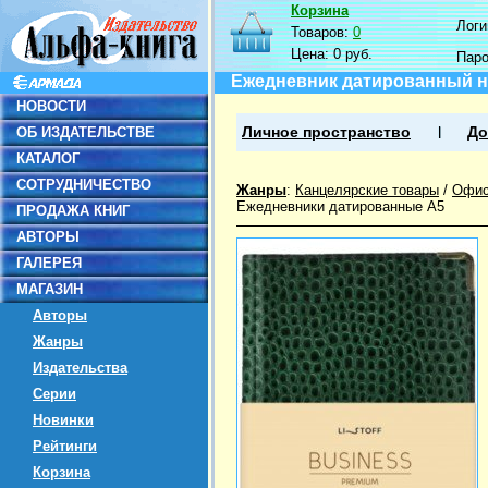
Корзина
Логин
Товаров:
0
Цена:
0 руб.
Пар
Ежедневник датированный на 
НОВОСТИ
ОБ ИЗДАТЕЛЬСТВЕ
Личное пространство
До
КАТАЛОГ
СОТРУДНИЧЕСТВО
Жанры
:
Канцелярские товары
/
Офис
Ежедневники датированные А5
ПРОДАЖА КНИГ
АВТОРЫ
ГАЛЕРЕЯ
МАГАЗИН
Авторы
Жанры
Издательства
Серии
Новинки
Рейтинги
Корзина