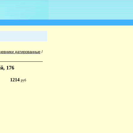
невники датированные
/
й, 176
1214
руб