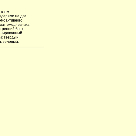
 всем
ндарями на два
рмоактивного
рмат ежедневника
тренний блок:
тонированный
ки: твердый
и: зеленый.