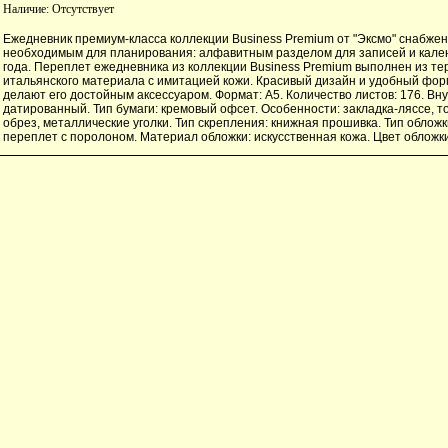
Наличие:
Отсутствует
Ежедневник премиум-класса коллекции Business Premium от "Эксмо" снабжен
необходимым для планирования: алфавитным разделом для записей и кале
года. Переплет ежедневника из коллекции Business Premium выполнен из те
итальянского материала с имитацией кожи. Красивый дизайн и удобный фо
делают его достойным аксессуаром. Формат: А5. Количество листов: 176. Вну
датированный. Тип бумаги: кремовый офсет. Особенности: закладка-ляссе, 
обрез, металлические уголки. Тип скрепления: книжная прошивка. Тип облож
переплет с поролоном. Материал обложки: искусственная кожа. Цвет обложк