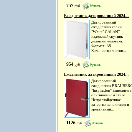
757
руб
Купить
Ежедневник датированный 2024...
Датированный
ежедневник серии
"White" GALANT -
надежный спутник
делового человека.
Формат: А5
Количество листов:...
954
руб
Купить
Ежедневник датированный 2024...
Датированный
ежедневник BRAUBER
"Inspiration" выполнен в
оригинальном стиле.
Непревзойденное
качество исполнения и
креативный...
1126
руб
Купить