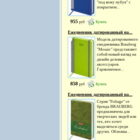
"под кожу нубук" с
покрытием...
955
руб
Купить
Ежедневник датированный на...
Модель датированного
ежедневника Brauberg
"Mosaic" представляет
собой новый взгляд на
дизайн деловых
аксессуаров.
Гармоничное...
858
руб
Купить
Ежедневник датированный на...
Серия "Foliage" от
бренда BRAUBERG
предназначена для
творческих людей или
тех, кто хочет
выделяться среди
других. Обложка...