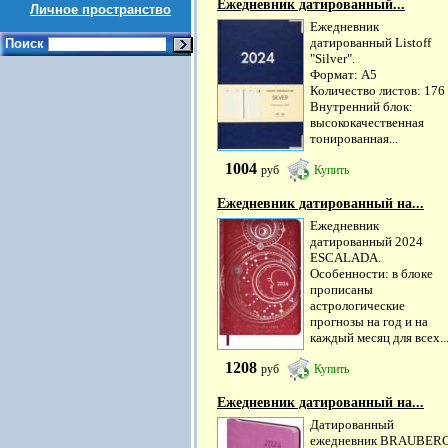
Ежедневник датированный...
Личное пространство
Ежедневник
датированный Listoff
Поиск
"Silver".
Формат: А5
Количество листов: 176
Внутренний блок:
высококачественная
тонированная...
1004
руб
Купить
Ежедневник датированный на...
Ежедневник
датированный 2024
ESCALADA.
Особенности: в блоке
прописаны
астрологические
прогнозы на год и на
каждый месяц для всех..
1208
руб
Купить
Ежедневник датированный на...
Датированный
ежедневник BRAUBER