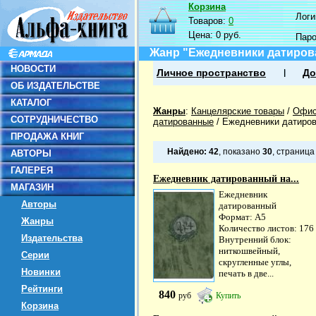
Корзина
Логин
Товаров:
0
Цена:
0 руб.
Пар
Жанр "Ежедневники датиров
НОВОСТИ
Личное пространство
До
ОБ ИЗДАТЕЛЬСТВЕ
КАТАЛОГ
Жанры
:
Канцелярские товары
/
Офис
СОТРУДНИЧЕСТВО
датированные
/
Ежедневники датиро
ПРОДАЖА КНИГ
Найдено:
42
, показано
30
, страниц
АВТОРЫ
ГАЛЕРЕЯ
Ежедневник датированный на...
МАГАЗИН
Ежедневник
Авторы
датированный
Формат: А5
Жанры
Количество листов: 176
Издательства
Внутренний блок:
ниткошвейный,
Серии
скругленные углы,
Новинки
печать в две...
Рейтинги
840
руб
Купить
Корзина