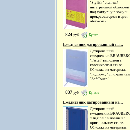
"Stylish" с мягкой
интегральной обложкой
под фактурную кожу и
прокрасом среза в цвет
обложки -...
824
руб
Купить
Ежедневник датированный на...
Датированный
ежедневник BRAUBER
"Pastel" выполнен в
классическом стиле.
Обложка из материала
"под кожу" с покрытием
"SoftTouch"...
837
руб
Купить
Ежедневник датированный на...
Датированный
ежедневник BRAUBER
"Original" выполнен в
оригинальном стиле.
Обложка из материала