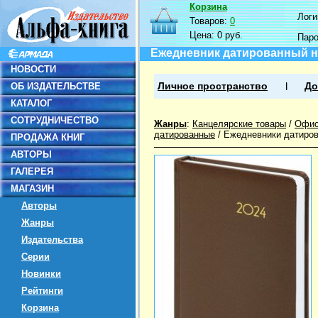
Корзина
Логин
Товаров:
0
Цена:
0 руб.
Пар
Ежедневник датированный на 
НОВОСТИ
ОБ ИЗДАТЕЛЬСТВЕ
Личное пространство
До
КАТАЛОГ
СОТРУДНИЧЕСТВО
Жанры
:
Канцелярские товары
/
Офис
датированные
/
Ежедневники датиро
ПРОДАЖА КНИГ
АВТОРЫ
ГАЛЕРЕЯ
МАГАЗИН
Авторы
Жанры
Издательства
Серии
Новинки
Рейтинги
Корзина