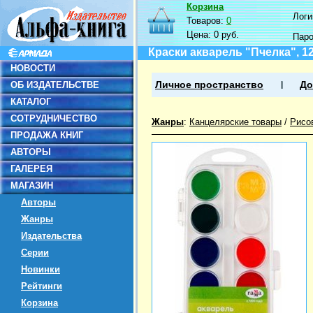
Корзина
Логин
Товаров:
0
Цена:
0 руб.
Пар
Краски акварель "Пчелка", 12
НОВОСТИ
ОБ ИЗДАТЕЛЬСТВЕ
Личное пространство
До
КАТАЛОГ
СОТРУДНИЧЕСТВО
Жанры
:
Канцелярские товары
/
Рисо
ПРОДАЖА КНИГ
АВТОРЫ
ГАЛЕРЕЯ
МАГАЗИН
Авторы
Жанры
Издательства
Серии
Новинки
Рейтинги
Корзина