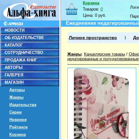
Корзина
Логин
Товаров:
0
Цена:
0 руб.
Пар
Ежедневник недатированный, 
НОВОСТИ
ОБ ИЗДАТЕЛЬСТВЕ
Личное пространство
До
КАТАЛОГ
СОТРУДНИЧЕСТВО
Жанры
:
Канцелярские товары
/
Офис
недатированные и полудатированные
ПРОДАЖА КНИГ
АВТОРЫ
ГАЛЕРЕЯ
МАГАЗИН
Авторы
Жанры
Издательства
Серии
Новинки
Рейтинги
Корзина