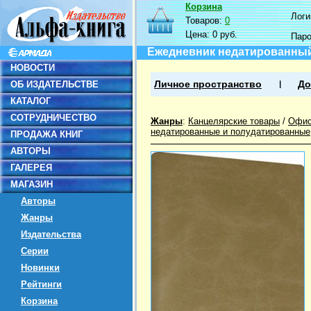
Корзина
Логин
Товаров:
0
Цена:
0 руб.
Пар
Ежедневник недатированный 9
НОВОСТИ
ОБ ИЗДАТЕЛЬСТВЕ
Личное пространство
До
КАТАЛОГ
СОТРУДНИЧЕСТВО
Жанры
:
Канцелярские товары
/
Офис
недатированные и полудатированные
ПРОДАЖА КНИГ
АВТОРЫ
ГАЛЕРЕЯ
МАГАЗИН
Авторы
Жанры
Издательства
Серии
Новинки
Рейтинги
Корзина