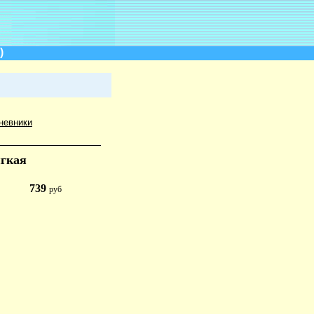
)
невники
ягкая
739
руб