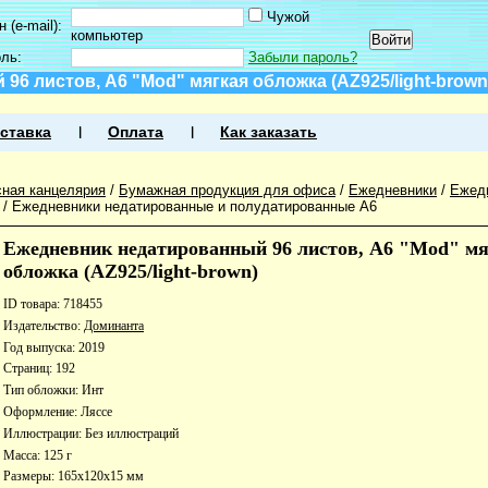
Чужой
 (e-mail):
компьютер
оль:
Забыли пароль?
6 листов, А6 "Mod" мягкая обложка (AZ925/light-brown
ставка
Оплата
Как заказать
ная канцелярия
/
Бумажная продукция для офиса
/
Ежедневники
/
Ежед
/
Ежедневники недатированные и полудатированные А6
Ежедневник недатированный 96 листов, А6 "Mod" м
обложка (AZ925/light-brown)
ID товара: 718455
Издательство:
Доминанта
Год выпуска: 2019
Страниц: 192
Тип обложки: Инт
Оформление: Ляссе
Иллюстрации: Без иллюстраций
Масса: 125 г
Размеры: 165x120x15 мм