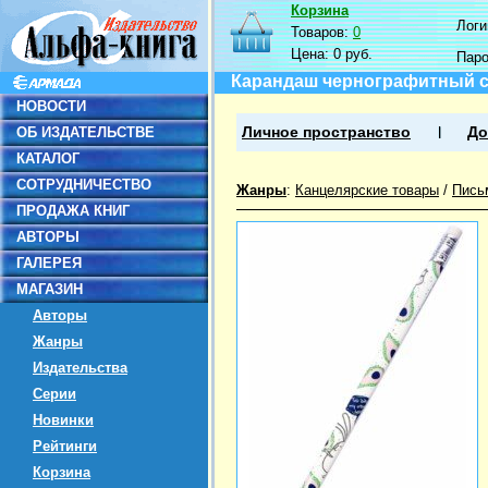
Корзина
Логин
Товаров:
0
Цена:
0 руб.
Пар
Карандаш чернографитный с 
НОВОСТИ
ОБ ИЗДАТЕЛЬСТВЕ
Личное пространство
До
КАТАЛОГ
СОТРУДНИЧЕСТВО
Жанры
:
Канцелярские товары
/
Пись
ПРОДАЖА КНИГ
АВТОРЫ
ГАЛЕРЕЯ
МАГАЗИН
Авторы
Жанры
Издательства
Серии
Новинки
Рейтинги
Корзина