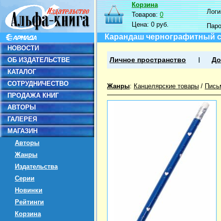
Корзина
Логин
Товаров:
0
Цена:
0 руб.
Пар
Карандаш чернографитный с 
НОВОСТИ
ОБ ИЗДАТЕЛЬСТВЕ
Личное пространство
До
КАТАЛОГ
СОТРУДНИЧЕСТВО
Жанры
:
Канцелярские товары
/
Пись
ПРОДАЖА КНИГ
АВТОРЫ
ГАЛЕРЕЯ
МАГАЗИН
Авторы
Жанры
Издательства
Серии
Новинки
Рейтинги
Корзина