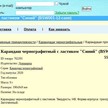
Чужой
 (e-mail):
компьютер
оль:
Забыли пароль?
ластиком "Синий" (BSW001-12-case)
ставка
Оплата
Как заказать
менные принадлежности
/
Карандаши черногрифельные
/
Карандаши про
Карандаш чернографитный с ластиком "Синий" (BSW
5
ID товара: 762291
Издательство:
Доминанта
Серия:
Карандаш чернографитный
Год выпуска: 2020
Тип обложки:
Масса: 9 г
Размеры: 190x9x9 мм
Наличие:
На складе
Карандаш чернографитный с ластиком. Твердость: НВ. Форма корпуса: трехг
Заточенный.