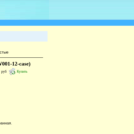
стые
001-12-case)
5
руб
Купить
ранная.