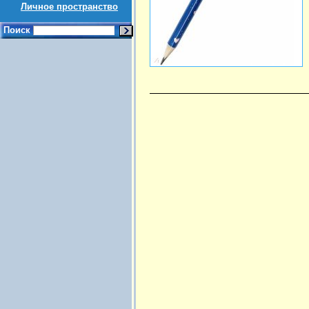
Личное пространство
Поиск