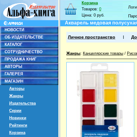
Корзина
Логин
Товаров:
0
Цена:
0 руб.
Пар
Акварель медовая полусухая
НОВОСТИ
ОБ ИЗДАТЕЛЬСТВЕ
Личное пространство
До
КАТАЛОГ
СОТРУДНИЧЕСТВО
Жанры
:
Канцелярские товары
/
Рисо
ПРОДАЖА КНИГ
АВТОРЫ
ГАЛЕРЕЯ
МАГАЗИН
Авторы
Жанры
Издательства
Серии
Новинки
Рейтинги
Корзина