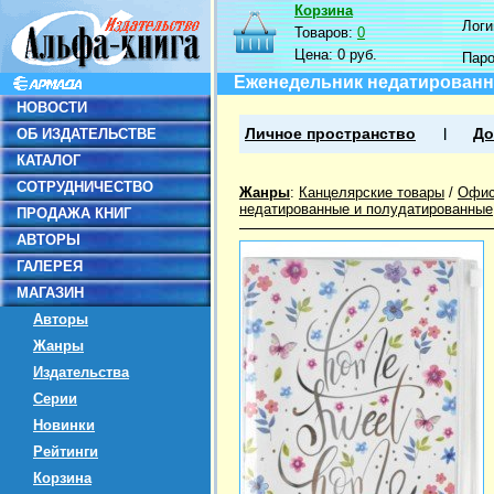
Корзина
Логин
Товаров:
0
Цена:
0 руб.
Пар
Еженедельник недатированны
НОВОСТИ
ОБ ИЗДАТЕЛЬСТВЕ
Личное пространство
До
КАТАЛОГ
СОТРУДНИЧЕСТВО
Жанры
:
Канцелярские товары
/
Офис
недатированные и полудатированные
ПРОДАЖА КНИГ
АВТОРЫ
ГАЛЕРЕЯ
МАГАЗИН
Авторы
Жанры
Издательства
Серии
Новинки
Рейтинги
Корзина