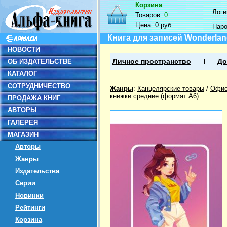
Корзина
Логин
Товаров:
0
Цена:
0 руб.
Пар
Книга для записей Wonderland 
НОВОСТИ
ОБ ИЗДАТЕЛЬСТВЕ
Личное пространство
До
КАТАЛОГ
СОТРУДНИЧЕСТВО
Жанры
:
Канцелярские товары
/
Офис
книжки средние (формат А6)
ПРОДАЖА КНИГ
АВТОРЫ
ГАЛЕРЕЯ
МАГАЗИН
Авторы
Жанры
Издательства
Серии
Новинки
Рейтинги
Корзина